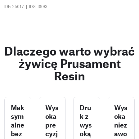
|
IDF: 25017
IDS: 3993
Dlaczego warto wybrać
żywicę Prusament
Resin
Mak
Wys
Dru
Wys
sym
oka
k z
oka
alne
pre
wys
niez
bez
cyzj
oką
awo