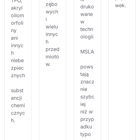
TPO, 
zębo
wek.
druko
akryl
wych 
wane 
oilom
i 
w 
orfoli
wielu 
techn
ny 
innyc
ologii
ani 
h 
innyc
przed
MSLA
h 
miotó
niebe
w.
pows
zpiec
tają 
znych
znacz
nie 
subst
szybc
ancji 
iej 
chemi
niż w 
cznyc
przyp
h.
adku 
typo