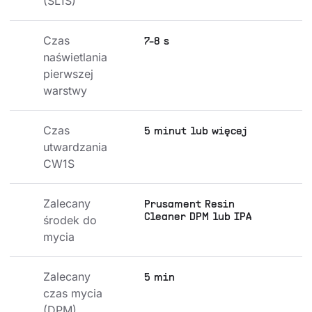
(SL1S)
Czas 
7-8 s
naświetlania 
pierwszej 
warstwy
Czas 
5 minut lub więcej
utwardzania 
CW1S
Zalecany 
Prusament Resin
Cleaner DPM lub IPA
środek do 
mycia
Zalecany 
5 min
czas mycia 
(DPM)