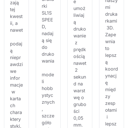
naszy
e 
zają 
rki 
mi 
umoż
tej 
SL1S 
druka
liwiaj
kwest
SPEE
rkami
ą 
ii, a 
D, 
 3D. 
druko
nawet
nadaj
Zape
wanie
ą się 
wnia 
 z 
podaj
do 
to 
prędk
ą 
druko
lepsz
ością 
niepr
wania
ą 
nawet
awdzi
koord
 2 
we 
mode
ynacj
sekun
infor
li 
ę 
d na 
macje
hobb
międ
warst
 w 
ystyc
zy 
wę o 
karta
znych
zesp
grubo
ch 
, 
ołami
ści 
chara
szcze
 i 
0,05 
ktery
góło
lepsz
mm. 
styki, 