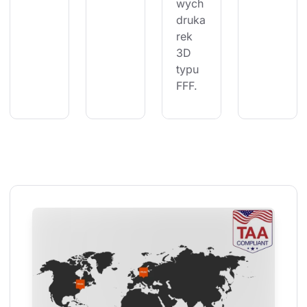
wych 
druka
rek 
3D 
typu 
FFF.