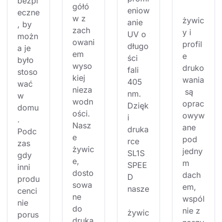
bezpi
gółó
eniow
eczne
w z 
żywic
anie 
, by 
zach
y i 
UV o 
możn
owani
profil
długo
a je 
em 
e 
ści 
było 
wyso
druko
fali 
stoso
kiej 
wania
405 
wać 
nieza
 są 
nm. 
w 
wodn
oprac
Dzięk
domu
ości. 
owyw
i 
. 
Nasz
ane 
druka
Podc
e 
pod 
rce 
zas 
żywic
jedny
SL1S 
gdy 
e, 
m 
SPEE
inni 
dosto
dach
D 
produ
sowa
em, 
nasze
cenci 
ne 
wspól
nie 
do 
nie z 
żywic
porus
druka