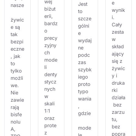
wej 
e 
Jest 
nasze
biżut
wynik
to 
erii, 
i. 
szcze
żywic
bardz
Cały 
gólni
e są 
o 
zesta
e 
tak 
precy
w 
wydaj
bezpi
zyjny
skład
ne 
eczne
ch 
ający 
podc
, jak 
mode
się z 
zas 
to 
li 
żywic
szybk
tylko 
denty
y i 
iego 
możli
stycz
druka
proto
we. 
nych 
rki 
typo
Nie 
w 
działa
wania
zawie
skali 
 bez 
, 
rają 
1:1 
zarzu
gdzie
bisfe
oraz 
tu, 
nolu 
prote
bez 
mode
A, 
z 
popra
le 