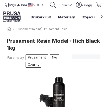
Wysyłka do
USD ($)
Stany Zjednoczone
CORE One L: Już w sprzedaży!
Polski
Zaloguj
Drukarki 3D
Materiały
Części i akces
Prusament Resin
Prusament Resin
Prusament Resin Model+ Rich Black
1kg
Prusament
1kg
Parametry
Czarny