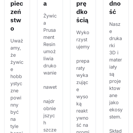
piec
a
prę
dno
zeń
dko
ść
Żywic
stw
ścią
a 
Nasz
o
Prusa
e 
Wyko
ment 
druka
rzyst
Uważ
Resin 
rki 
ujemy
amy, 
umoż
3D i 
że 
liwia 
mater
prepa
żywic
druko
iały 
raty 
e 
wanie
są 
wyka
hobb
proje
zując
ystyc
nawet
ktow
e 
zne 
ane 
wyso
powi
najdr
jako 
ką 
nny 
obnie
ekosy
reakt
być 
jszyc
stem.
ywno
na 
h 
ść na 
tyle 
szcze
Skład
promi