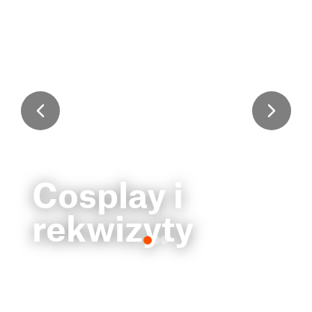
Cosplay i
rekwizyty