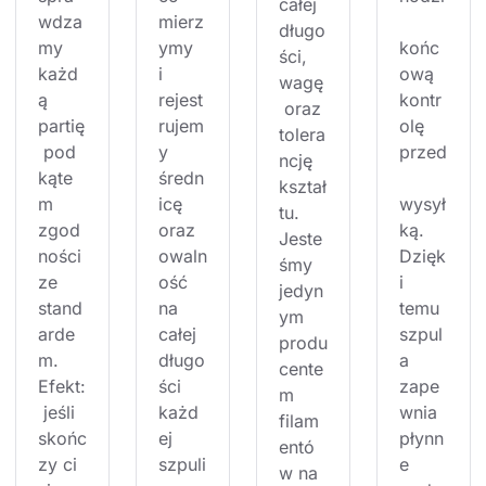
całej 
wdza
mierz
długo
my 
ymy 
końc
ści, 
każd
i 
ową 
wagę
ą 
rejest
kontr
 oraz 
partię
rujem
olę 
tolera
 pod 
y 
przed
ncję 
kąte
średn
kształ
m 
icę 
wysył
tu. 
zgod
oraz 
ką. 
Jeste
ności 
owaln
Dzięk
śmy 
ze 
ość 
i 
jedyn
stand
na 
temu 
ym 
arde
całej 
szpul
produ
m. 
długo
a 
cente
Efekt:
ści 
zape
m 
 jeśli 
każd
wnia 
filam
skońc
ej 
płynn
entó
zy ci 
szpuli
e 
w na 