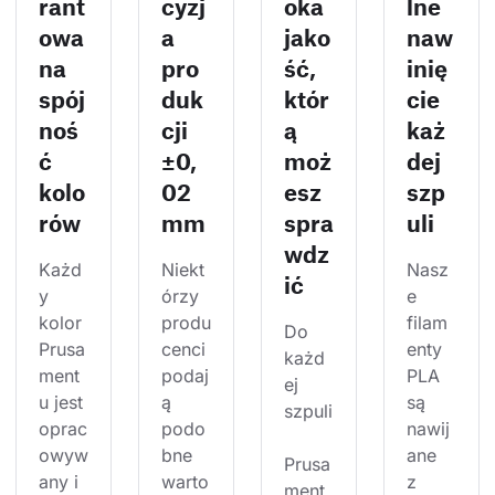
rant
cyzj
oka
lne
owa
a
jako
naw
na
pro
ść,
inię
spój
duk
któr
cie
noś
cji
ą
każ
ć
±0,
moż
dej
kolo
02
esz
szp
rów
mm
spra
uli
wdz
Każd
Niekt
Nasz
ić
y 
órzy 
e 
kolor 
produ
filam
Do 
Prusa
cenci 
enty 
każd
ment
podaj
PLA 
ej 
u jest 
ą 
są 
szpuli
oprac
podo
nawij
owyw
bne 
ane 
Prusa
any i 
warto
z 
ment