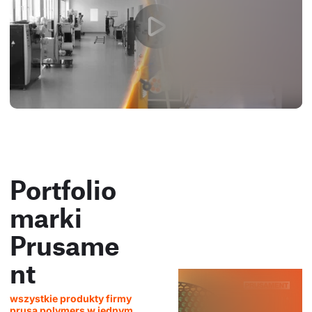
Portfolio
marki
Prusame
nt
wszystkie produkty firmy
prusa polymers w jednym