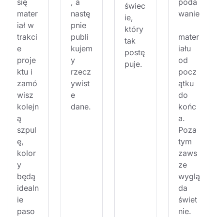
się 
, a 
poda
świec
mater
nastę
wanie
ie, 
iał w 
pnie 
który 
trakci
publi
mater
tak 
e 
kujem
iału 
postę
proje
y 
od 
puje.
ktu i 
rzecz
pocz
zamó
ywist
ątku 
wisz 
e 
do 
kolejn
dane.
końc
ą 
a. 
szpul
Poza 
ę, 
tym 
kolor
zaws
y 
ze 
będą 
wyglą
idealn
da 
ie 
świet
paso
nie.