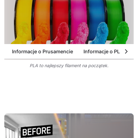
Informacje o Prusamencie
Informacje o PLA
P
PLA to najlepszy filament na początek.