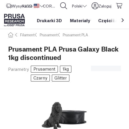
Wysyłka do
USD ($)
Stany Zjednoczone
CORE One L: Już w sprzedaży!
Polski
Zaloguj
Drukarki 3D
Materiały
Części i akces
Filament
Prusament
Prusament PLA
Prusament PLA Prusa Galaxy Black
1kg discontinued
Prusament
1kg
Parametry
Czarny
Glitter