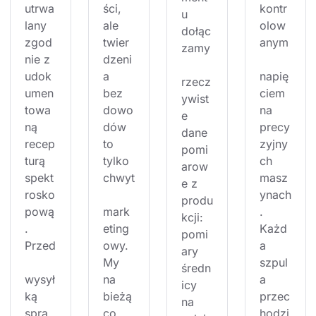
utrwa
ści, 
kontr
u 
lany 
ale 
olow
dołąc
zgod
twier
anym
zamy
nie z 
dzeni
udok
a 
napię
rzecz
umen
bez 
ciem 
ywist
towa
dowo
na 
e 
ną 
dów 
precy
dane 
recep
to 
zyjny
pomi
turą 
tylko 
ch 
arow
spekt
chwyt
masz
e z 
rosko
ynach
produ
pową
mark
. 
kcji: 
. 
eting
Każd
pomi
Przed
owy. 
a 
ary 
My 
szpul
średn
wysył
na 
a 
icy 
ką 
bieżą
przec
na 
spra
co 
hodzi