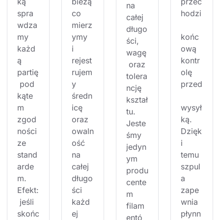
ką 
bieżą
przec
na 
spra
co 
hodzi
całej 
wdza
mierz
długo
my 
ymy 
końc
ści, 
każd
i 
ową 
wagę
ą 
rejest
kontr
 oraz 
partię
rujem
olę 
tolera
 pod 
y 
przed
ncję 
kąte
średn
kształ
m 
icę 
wysył
tu. 
zgod
oraz 
ką. 
Jeste
ności 
owaln
Dzięk
śmy 
ze 
ość 
i 
jedyn
stand
na 
temu 
ym 
arde
całej 
szpul
produ
m. 
długo
a 
cente
Efekt:
ści 
zape
m 
 jeśli 
każd
wnia 
filam
skońc
ej 
płynn
entó