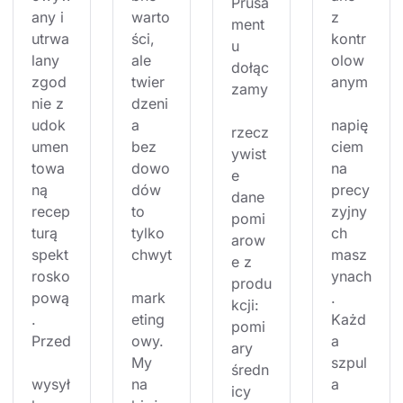
Prusa
any i 
warto
z 
ment
utrwa
ści, 
kontr
u 
lany 
ale 
olow
dołąc
zgod
twier
anym
zamy
nie z 
dzeni
udok
a 
napię
rzecz
umen
bez 
ciem 
ywist
towa
dowo
na 
e 
ną 
dów 
precy
dane 
recep
to 
zyjny
pomi
turą 
tylko 
ch 
arow
spekt
chwyt
masz
e z 
rosko
ynach
produ
pową
mark
. 
kcji: 
. 
eting
Każd
pomi
Przed
owy. 
a 
ary 
My 
szpul
średn
wysył
na 
a 
icy 