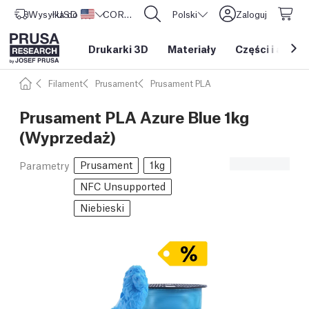
Wysyłka do
USD ($)
Stany Zjednoczone
CORE One L: Już w sprzedaży!
Polski
Zaloguj
Drukarki 3D
Materiały
Części i akces
Filament
Prusament
Prusament PLA
Prusament PLA Azure Blue 1kg
(Wyprzedaż)
Prusament
1kg
Parametry
NFC Unsupported
Niebieski