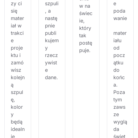
zy ci 
szpuli
e 
w na 
się 
, a 
poda
świec
mater
nastę
wanie
ie, 
iał w 
pnie 
który 
trakci
publi
mater
tak 
e 
kujem
iału 
postę
proje
y 
od 
puje.
ktu i 
rzecz
pocz
zamó
ywist
ątku 
wisz 
e 
do 
kolejn
dane.
końc
ą 
a. 
szpul
Poza 
ę, 
tym 
kolor
zaws
y 
ze 
będą 
wyglą
idealn
da 
ie 
świet