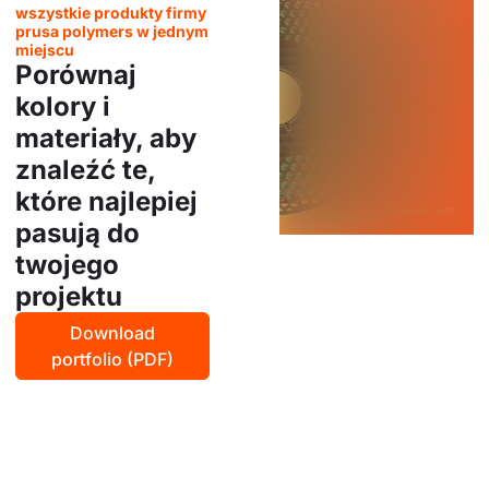
wszystkie produkty firmy
prusa polymers w jednym
miejscu
Porównaj
kolory i
materiały, aby
znaleźć te,
które najlepiej
pasują do
twojego
projektu
Download
portfolio (PDF)