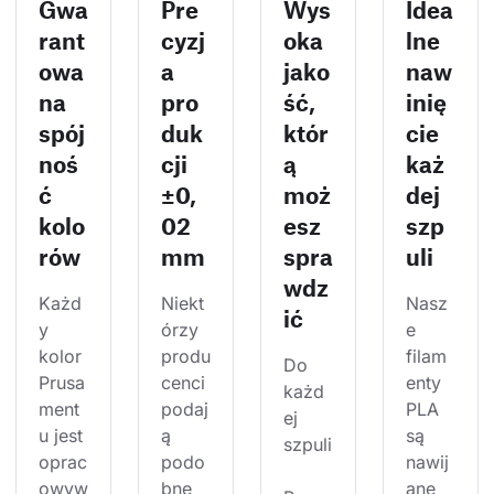
Gwa
Pre
Wys
Idea
rant
cyzj
oka
lne
owa
a
jako
naw
na
pro
ść,
inię
spój
duk
któr
cie
noś
cji
ą
każ
ć
±0,
moż
dej
kolo
02
esz
szp
rów
mm
spra
uli
wdz
Każd
Niekt
Nasz
ić
y 
órzy 
e 
kolor 
produ
filam
Do 
Prusa
cenci 
enty 
każd
ment
podaj
PLA 
ej 
u jest 
ą 
są 
szpuli
oprac
podo
nawij
owyw
bne 
ane 