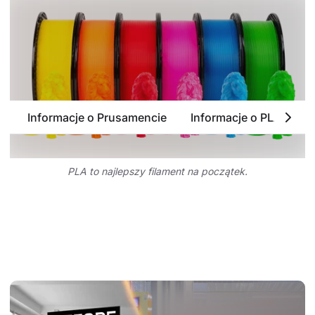
Informacje o Prusamencie
Informacje o PLA
P
PLA to najlepszy filament na początek.