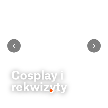
Cosplay i
rekwizyty