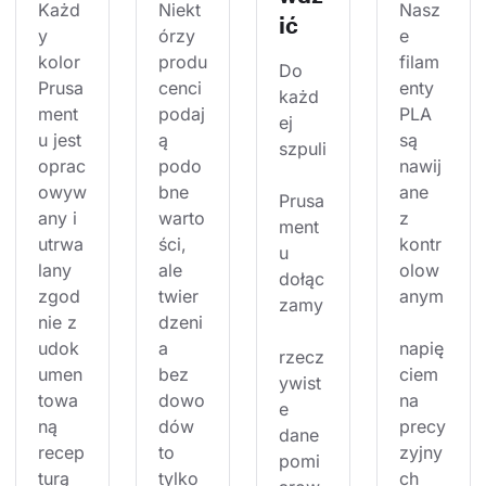
Każd
Niekt
Nasz
ić
y 
órzy 
e 
kolor 
produ
filam
Do 
Prusa
cenci 
enty 
każd
ment
podaj
PLA 
ej 
u jest 
ą 
są 
szpuli
oprac
podo
nawij
owyw
bne 
ane 
Prusa
any i 
warto
z 
ment
utrwa
ści, 
kontr
u 
lany 
ale 
olow
dołąc
zgod
twier
anym
zamy
nie z 
dzeni
udok
a 
napię
rzecz
umen
bez 
ciem 
ywist
towa
dowo
na 
e 
ną 
dów 
precy
dane 
recep
to 
zyjny
pomi
turą 
tylko 
ch 