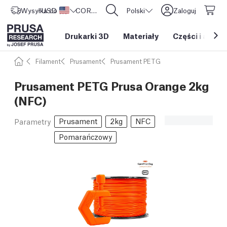
Wysyłka do
USD ($)
Stany Zjednoczone
CORE One L: Już w sprzedaży!
Polski
Zaloguj
Drukarki 3D
Materiały
Części i akces
Filament
Prusament
Prusament PETG
Prusament PETG Prusa Orange 2kg
(NFC)
Prusament
2kg
NFC
Parametry
Pomarańczowy