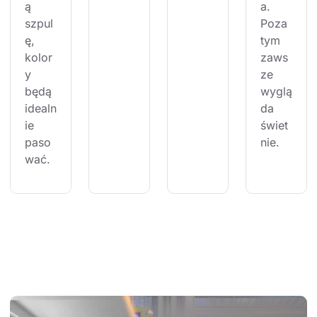
ą 
a. 
szpul
Poza 
ę, 
tym 
kolor
zaws
y 
ze 
będą 
wyglą
idealn
da 
ie 
świet
paso
nie.
wać.