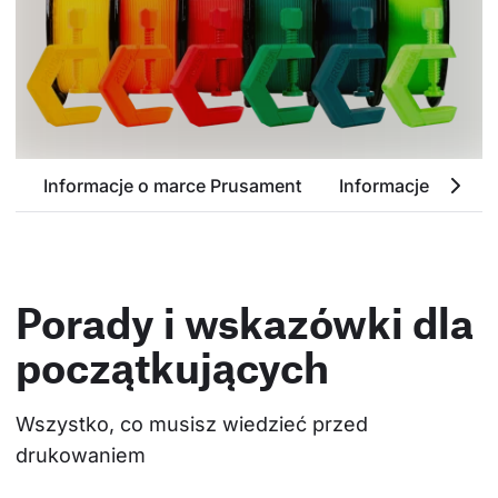
Przejrzyj dostepne kolory
Informacje o marce Prusament
Informacje o PETG
Porady i wskazówki dla
początkujących
Wszystko, co musisz wiedzieć przed 
drukowaniem