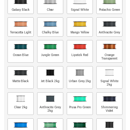
Galaxy Black
Clear
Signal White
Pistachio Green
Terracotta Light
Chalky Blue
Mango Yellow
Anthracite Grey
Ocean Blue
Jungle Green
Lipstick Red
Orange
Transparent
Matte Black
Jet Black 2kg
Urban Grey 2kg
Signal White
2kg
Clear 2kg
Anthracite Grey
Prusa Pro Green
Shimmering
2kg
Violet