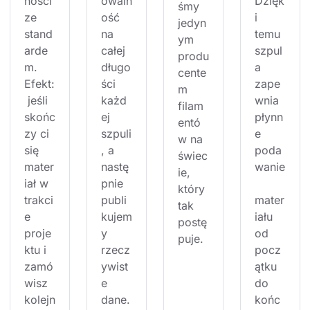
ności 
owaln
Dzięk
śmy 
ze 
ość 
i 
jedyn
stand
na 
temu 
ym 
arde
całej 
szpul
produ
m. 
długo
a 
cente
Efekt:
ści 
zape
m 
 jeśli 
każd
wnia 
filam
skońc
ej 
płynn
entó
zy ci 
szpuli
e 
w na 
się 
, a 
poda
świec
mater
nastę
wanie
ie, 
iał w 
pnie 
który 
trakci
publi
mater
tak 
e 
kujem
iału 
postę
proje
y 
od 
puje.
ktu i 
rzecz
pocz
zamó
ywist
ątku 
wisz 
e 
do 
kolejn
dane.
końc