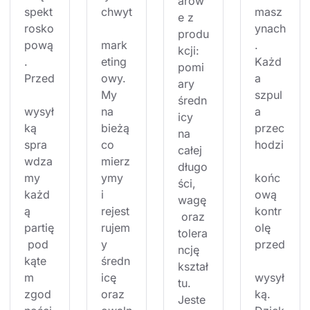
arow
spekt
chwyt
masz
e z 
rosko
ynach
produ
pową
mark
. 
kcji: 
. 
eting
Każd
pomi
Przed
owy. 
a 
ary 
My 
szpul
średn
wysył
na 
a 
icy 
ką 
bieżą
przec
na 
spra
co 
hodzi
całej 
wdza
mierz
długo
my 
ymy 
końc
ści, 
każd
i 
ową 
wagę
ą 
rejest
kontr
 oraz 
partię
rujem
olę 
tolera
 pod 
y 
przed
ncję 
kąte
średn
kształ
m 
icę 
wysył
tu. 
zgod
oraz 
ką. 
Jeste