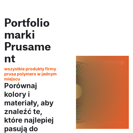
Portfolio
marki
Prusame
nt
wszystkie produkty firmy
prusa polymers w jednym
miejscu
Porównaj
kolory i
materiały, aby
znaleźć te,
które najlepiej
pasują do