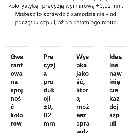
kolorystyką i precyzją wymiarową ±0,02 mm. 
Możesz to sprawdzić samodzielnie - od 
początku szpuli, aż do ostatniego metra.
Gwa
Pre
Wys
Idea
rant
cyzj
oka
lne
owa
a
jako
naw
na
pro
ść,
inię
spój
duk
któr
cie
noś
cji
ą
każ
ć
±0,
moż
dej
kolo
02
esz
szp
rów
mm
spra
uli
wdz