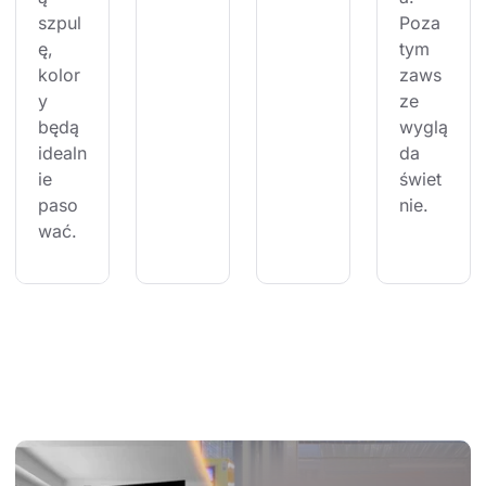
szpul
Poza 
ę, 
tym 
kolor
zaws
y 
ze 
będą 
wyglą
idealn
da 
ie 
świet
paso
nie.
wać.