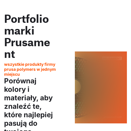
Portfolio
marki
Prusame
nt
wszystkie produkty firmy
prusa polymers w jednym
miejscu
Porównaj
kolory i
materiały, aby
znaleźć te,
które najlepiej
pasują do