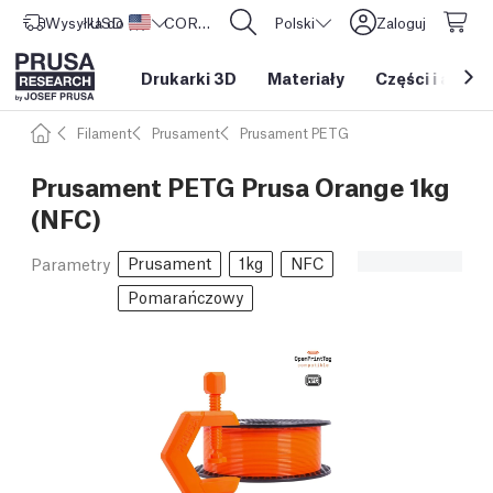
Wysyłka do
USD ($)
Stany Zjednoczone
CORE One L: Już w sprzedaży!
Polski
Zaloguj
Drukarki 3D
Materiały
Części i akces
Filament
Prusament
Prusament PETG
Prusament PETG Prusa Orange 1kg
(NFC)
Prusament
1kg
NFC
Parametry
Pomarańczowy