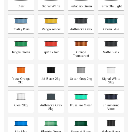
Clear
Signal White
Pistachio Green
Terracotta Light
Chalky Blue
Mango Yellow
Anthracite Grey
Ocean Blue
Jungle Green
Lipstick Red
Orange
Matte Black
Transparent
Prusa Orange
Jet Black 2kg
Urban Grey 2kg
Signal White
2kg
2kg
Clear 2kg
Anthracite Grey
Prusa Pro Green
Shimmering
2kg
Violet
Sky Blue
Electric Green
Emerald Green
Galaxy Black