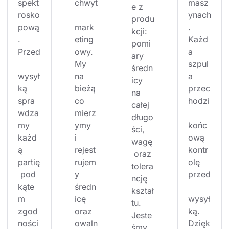
spekt
chwyt
masz
e z 
rosko
ynach
produ
pową
mark
. 
kcji: 
. 
eting
Każd
pomi
Przed
owy. 
a 
ary 
My 
szpul
średn
wysył
na 
a 
icy 
ką 
bieżą
przec
na 
spra
co 
hodzi
całej 
wdza
mierz
długo
my 
ymy 
końc
ści, 
każd
i 
ową 
wagę
ą 
rejest
kontr
 oraz 
partię
rujem
olę 
tolera
 pod 
y 
przed
ncję 
kąte
średn
kształ
m 
icę 
wysył
tu. 
zgod
oraz 
ką. 
Jeste
ności 
owaln
Dzięk
śmy 