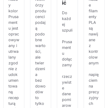
ić
y 
órzy 
e 
kolor 
produ
filam
Do 
Prusa
cenci 
enty 
każd
ment
podaj
PLA 
ej 
u jest 
ą 
są 
szpuli
oprac
podo
nawij
owyw
bne 
ane 
Prusa
any i 
warto
z 
ment
utrwa
ści, 
kontr
u 
lany 
ale 
olow
dołąc
zgod
twier
anym
zamy
nie z 
dzeni
udok
a 
napię
rzecz
umen
bez 
ciem 
ywist
towa
dowo
na 
e 
ną 
dów 
precy
dane 
recep
to 
zyjny
pomi
turą 
tylko 
ch 
arow