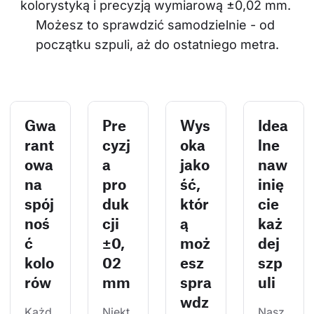
kolorystyką i precyzją wymiarową ±0,02 mm. 
Możesz to sprawdzić samodzielnie - od 
początku szpuli, aż do ostatniego metra.
Gwa
Pre
Wys
Idea
rant
cyzj
oka
lne
owa
a
jako
naw
na
pro
ść,
inię
spój
duk
któr
cie
noś
cji
ą
każ
ć
±0,
moż
dej
kolo
02
esz
szp
rów
mm
spra
uli
wdz
Każd
Niekt
Nasz