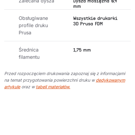
Zalecana dysza
Dysza mosiężna 0,4
mm
Obsługiwane 
Wszystkie drukarki
3D Prusa FDM
profile druku 
Prusa
Średnica 
1,75 mm
filamentu
Przed rozpoczęciem drukowania zapoznaj się z informacjami
na temat przygotowania powierzchni druku w
dedykowanym
artykule
oraz w
tabeli materiałów.