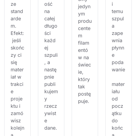
ze 
ość 
i 
jedyn
stand
na 
temu 
ym 
arde
całej 
szpul
produ
m. 
długo
a 
cente
Efekt:
ści 
zape
m 
 jeśli 
każd
wnia 
filam
skońc
ej 
płynn
entó
zy ci 
szpuli
e 
w na 
się 
, a 
poda
świec
mater
nastę
wanie
ie, 
iał w 
pnie 
który 
trakci
publi
mater
tak 
e 
kujem
iału 
postę
proje
y 
od 
puje.
ktu i 
rzecz
pocz
zamó
ywist
ątku 
wisz 
e 
do 
kolejn
dane.
końc
ą 
a. 