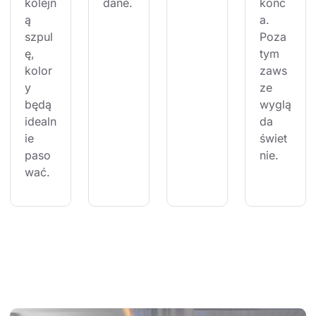
kolejn
dane.
końc
ą 
a. 
szpul
Poza 
ę, 
tym 
kolor
zaws
y 
ze 
będą 
wyglą
idealn
da 
ie 
świet
paso
nie.
wać.