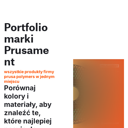
Portfolio
marki
Prusame
nt
wszystkie produkty firmy
prusa polymers w jednym
miejscu
Porównaj
kolory i
materiały, aby
znaleźć te,
które najlepiej