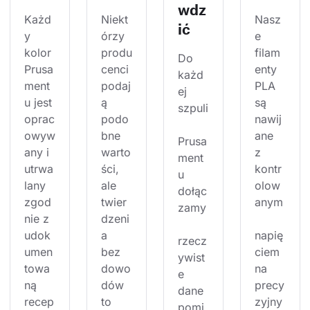
wdz
Każd
Niekt
Nasz
ić
y 
órzy 
e 
kolor 
produ
filam
Do 
Prusa
cenci 
enty 
każd
ment
podaj
PLA 
ej 
u jest 
ą 
są 
szpuli
oprac
podo
nawij
owyw
bne 
ane 
Prusa
any i 
warto
z 
ment
utrwa
ści, 
kontr
u 
lany 
ale 
olow
dołąc
zgod
twier
anym
zamy
nie z 
dzeni
udok
a 
napię
rzecz
umen
bez 
ciem 
ywist
towa
dowo
na 
e 
ną 
dów 
precy
dane 
recep
to 
zyjny
pomi