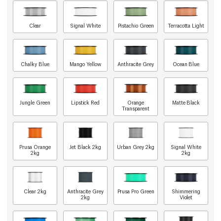
Clear
Signal White
Pistachio Green
Terracotta Light
Chalky Blue
Mango Yellow
Anthracite Grey
Ocean Blue
Jungle Green
Lipstick Red
Orange
Matte Black
Transparent
Prusa Orange
Jet Black 2kg
Urban Grey 2kg
Signal White
2kg
2kg
Clear 2kg
Anthracite Grey
Prusa Pro Green
Shimmering
2kg
Violet