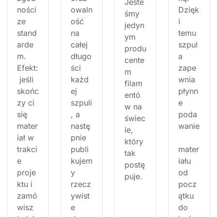
Jeste
ności 
owaln
Dzięk
śmy 
ze 
ość 
i 
jedyn
stand
na 
temu 
ym 
arde
całej 
szpul
produ
m. 
długo
a 
cente
Efekt:
ści 
zape
m 
 jeśli 
każd
wnia 
filam
skońc
ej 
płynn
entó
zy ci 
szpuli
e 
w na 
się 
, a 
poda
świec
mater
nastę
wanie
ie, 
iał w 
pnie 
który 
trakci
publi
mater
tak 
e 
kujem
iału 
postę
proje
y 
od 
puje.
ktu i 
rzecz
pocz
zamó
ywist
ątku 
wisz 
e 
do 