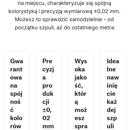
na miejscu, charakteryzuje się spójną 
kolorystyką i precyzją wymiarową ±0,02 mm. 
Możesz to sprawdzić samodzielnie - od 
początku szpuli, aż do ostatniego metra.
Gwa
Pre
Wys
Idea
rant
cyzj
oka
lne
owa
a
jako
naw
na
pro
ść,
inię
spój
duk
któr
cie
noś
cji
ą
każ
ć
±0,
moż
dej
kolo
02
esz
szp
rów
mm
spra
uli