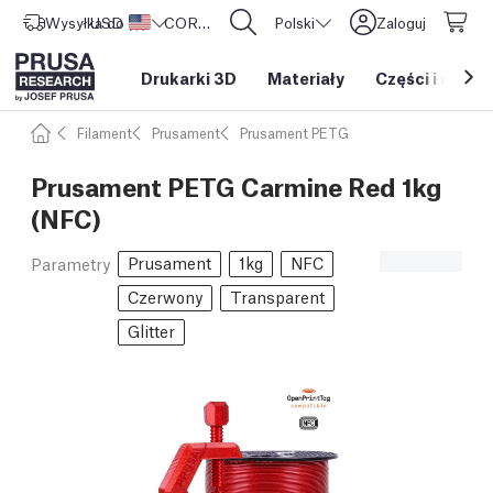
Wysyłka do
USD ($)
Stany Zjednoczone
CORE One L: Już w sprzedaży!
Polski
Zaloguj
Drukarki 3D
Materiały
Części i akces
Filament
Prusament
Prusament PETG
Prusament PETG Carmine Red 1kg
(NFC)
Prusament
1kg
NFC
Parametry
Czerwony
Transparent
Glitter