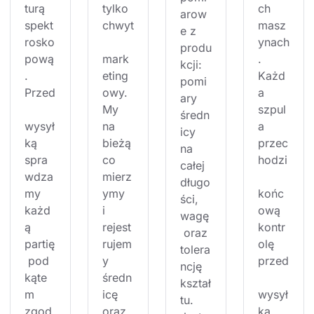
turą 
tylko 
ch 
arow
spekt
chwyt
masz
e z 
rosko
ynach
produ
pową
mark
. 
kcji: 
. 
eting
Każd
pomi
Przed
owy. 
a 
ary 
My 
szpul
średn
wysył
na 
a 
icy 
ką 
bieżą
przec
na 
spra
co 
hodzi
całej 
wdza
mierz
długo
my 
ymy 
końc
ści, 
każd
i 
ową 
wagę
ą 
rejest
kontr
 oraz 
partię
rujem
olę 
tolera
 pod 
y 
przed
ncję 
kąte
średn
kształ
m 
icę 
wysył
tu. 
zgod
oraz 
ką. 