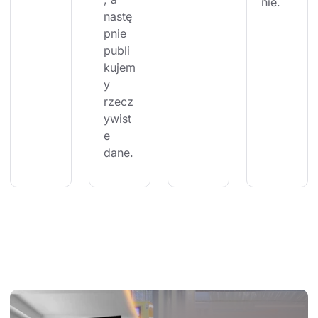
nie.
nastę
pnie 
publi
kujem
y 
rzecz
ywist
e 
dane.