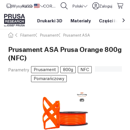
Wysyłka do
USD ($)
Stany Zjednoczone
CORE One L: Już w sprzedaży!
Polski
Zaloguj
Drukarki 3D
Materiały
Części i akces
Filament
Prusament
Prusament ASA
Prusament ASA Prusa Orange 800g
(NFC)
Prusament
800g
NFC
Parametry
Pomarańczowy