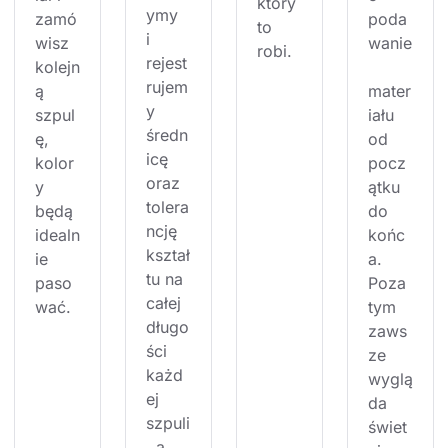
który 
ymy 
zamó
poda
to 
i 
wisz 
wanie
robi.
rejest
kolejn
rujem
ą 
mater
y 
szpul
iału 
średn
ę, 
od 
icę 
kolor
pocz
oraz 
y 
ątku 
tolera
będą 
do 
ncję 
idealn
końc
kształ
ie 
a. 
tu na 
paso
Poza 
całej 
wać.
tym 
długo
zaws
ści 
ze 
każd
wyglą
ej 
da 
szpuli
świet
, a 