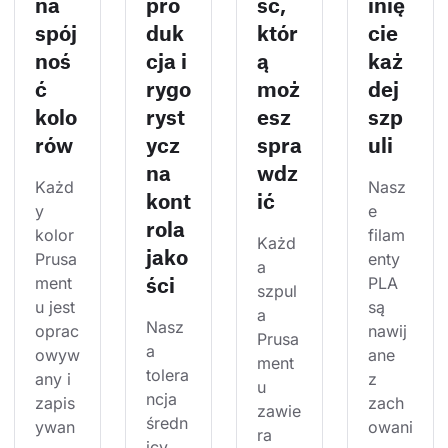
na
pro
ść,
inię
spój
duk
któr
cie
noś
cja i
ą
każ
ć
rygo
moż
dej
kolo
ryst
esz
szp
rów
ycz
spra
uli
na
wdz
Każd
Nasz
kont
ić
y 
e 
rola
kolor 
filam
Każd
jako
Prusa
enty 
a 
ści
ment
PLA 
szpul
u jest 
są 
a 
Nasz
oprac
nawij
Prusa
a 
owyw
ane 
ment
tolera
any i 
z 
u 
ncja 
zapis
zach
zawie
średn
ywan
owani
ra 
icy 