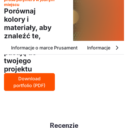
miejscu
Porównaj
kolory i
materiały, aby
znaleźć te,
które najlepiej
Informacje o marce Prusament
Informacje o ASA
pasują do
twojego
projektu
Download
portfolio (PDF)
Recenzje