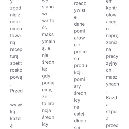
y 
em 
rzecz
stano
zgod
kontr
ywist
wi 
nie z 
olow
e 
warto
udok
aneg
dane 
ść 
umen
o 
pomi
maks
towa
naprę
arow
ymaln
ną 
żenia 
e z 
ą, a 
recep
na 
proce
nie 
turą 
precy
su 
średn
spekt
zyjny
produ
ią: 
rosko
ch 
kcji: 
gdy 
pową
masz
pomi
podaj
. 
ynach
ary 
emy, 
Przed
. 
średn
że 
Każd
icy 
tolera
wysył
a 
na 
ncja 
ką 
szpul
całej 
średn
każd
a 
długo
icy 
ą 
przec
ści, 