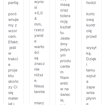
wyno
partię
hodzi
masę 
si 
oraz 
±0,0
poró
końc
tolera
4 
wnuje
ową 
ncję 
mm, 
my z 
kontr
kształ
rzecz
wzor
olę 
tu. 
ywist
cem. 
przed
Jeste
e 
Efekt:
śmy 
warto
 jeśli 
wysył
jedyn
ści 
w 
ką. 
ym 
są 
trakci
Dzięk
produ
znacz
e 
i 
cente
nie 
proje
temu 
m 
niższ
ktu 
szpul
filam
e. 
skońc
a 
entó
Nieus
zy Ci 
zape
w na 
tannie
się 
wnia 
świec
mater
płynn
ie, 
mierz
iał i 
e 