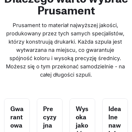
Prusament
Prusament to materiał najwyższej jakości, 
produkowany przez tych samych specjalistów, 
którzy konstruują drukarki. Każda szpula jest 
wytwarzana na miejscu, co gwarantuje 
spójność koloru i wysoką precyzję średnicy. 
Możesz się o tym przekonać samodzielnie - na 
całej długości szpuli.
Gwa
Pre
Wys
Idea
rant
cyzy
oka
lne
owa
jna
jako
naw