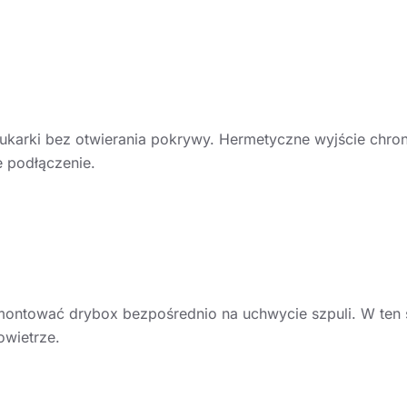
karki bez otwierania pokrywy. Hermetyczne wyjście chroni
e podłączenie.
montować drybox bezpośrednio na uchwycie szpuli. W ten 
owietrze.