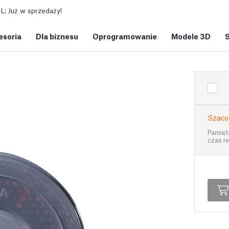
: Już w sprzedaży!
esoria
Dla biznesu
Oprogramowanie
Modele 3D
Szaco
Pamięt
czas re