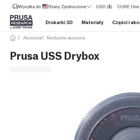
Wysyłka do
Stany Zjednoczone
USD ($)
CORE One L
Drukarki 3D
Materiały
Części i akc
Akcesoria
Niezbędne akcesoria
Prusa USS Drybox