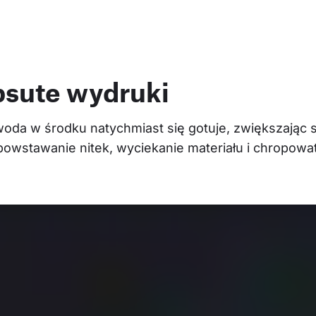
psute wydruki
 woda w środku natychmiast się gotuje, zwiększając 
powstawanie nitek, wyciekanie materiału i chropowa