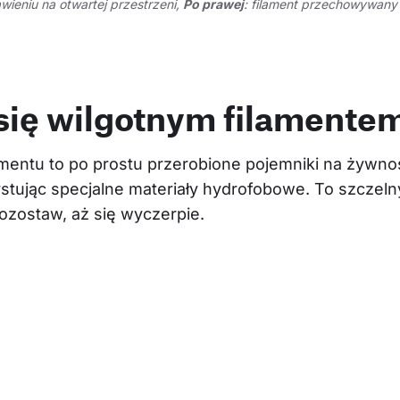
awieniu na otwartej przestrzeni,
Po prawej
: filament przechowywany
 się wilgotnym filamente
entu to po prostu przerobione pojemniki na żywno
stując specjalne materiały hydrofobowe. To szczelny
pozostaw, aż się wyczerpie.