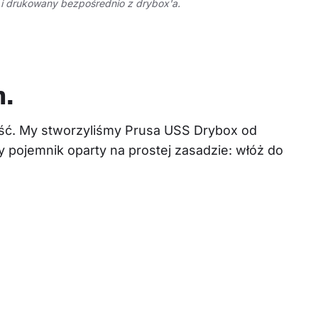
 i drukowany bezpośrednio z drybox'a.
m.
ść. My stworzyliśmy Prusa USS Drybox od 
 pojemnik oparty na prostej zasadzie: włóż do 