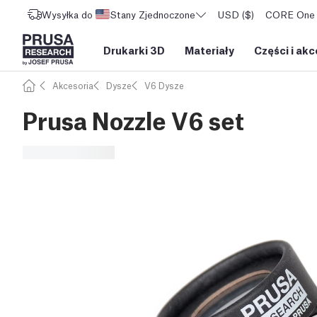
Wysyłka do
Stany Zjednoczone
USD ($)
CORE One L
Drukarki 3D
Materiały
Części i akc
Akcesoria
Dysze
V6 Dysze
Prusa Nozzle V6 set