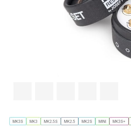
MK3S
MK3
MK2.5S
MK2.5
MK2S
MINI
MK3S+