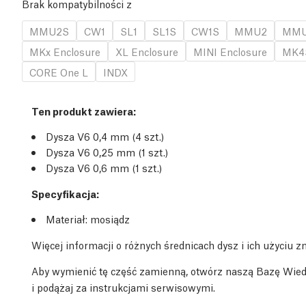
Brak kompatybilności z
MMU2S
CW1
SL1
SL1S
CW1S
MMU2
MMU
MKx Enclosure
XL Enclosure
MINI Enclosure
MK4
CORE One L
INDX
Ten produkt zawiera:
Dysza V6 0,4 mm (4 szt.)
Dysza V6 0,25 mm (1 szt.)
Dysza V6 0,6 mm (1 szt.)
Specyfikacja:
Materiał: mosiądz
Więcej informacji o różnych średnicach dysz i ich użyciu z
Aby wymienić tę część zamienną, otwórz naszą Bazę Wie
i podążaj za instrukcjami serwisowymi.