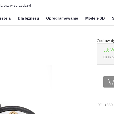
: Już w sprzedaży!
esoria
Dla biznesu
Oprogramowanie
Modele 3D
Zestaw dy
W
Czas p
IDF: 14369