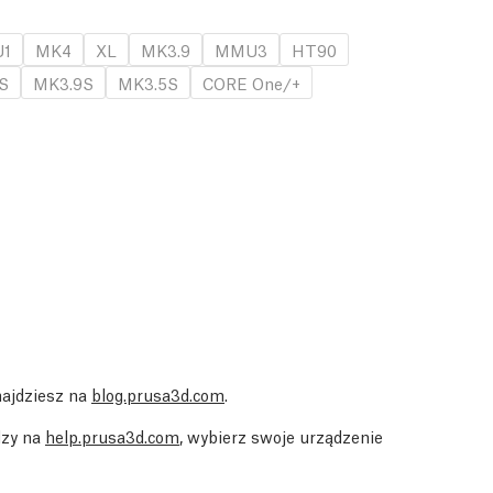
1
MK4
XL
MK3.9
MMU3
HT90
S
MK3.9S
MK3.5S
CORE One/+
najdziesz na
blog.prusa3d.com
.
dzy na
help.prusa3d.com
, wybierz swoje urządzenie