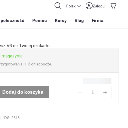
Polski
Zaloguj
Społeczność
Pomoc
Kursy
Blog
Firma
sz V6 do Twojej drukarki.
 magazynie
rzygotowania: 1–3 dni robocze.
Dodaj do koszyka
|
IDS: 2618