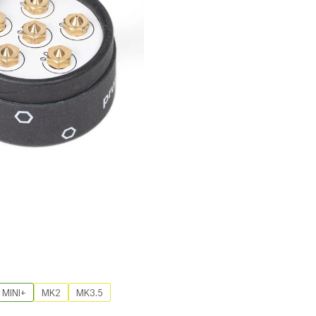
MINI+
MK2
MK3.5