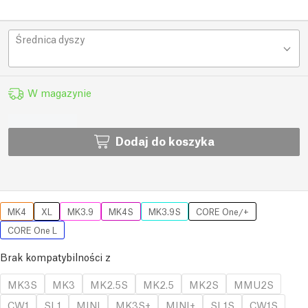
Średnica dyszy
W magazynie
Dodaj do koszyka
MK4
XL
MK3.9
MK4S
MK3.9S
CORE One/+
CORE One L
Brak kompatybilności z
MK3S
MK3
MK2.5S
MK2.5
MK2S
MMU2S
CW1
SL1
MINI
MK3S+
MINI+
SL1S
CW1S