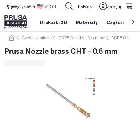
Wysyłka do
USD ($)
Stany Zjednoczone
CORE One L: Już w sprzedaży!
Polski
Zaloguj
Drukarki 3D
Materiały
Części i akces
Części zamienne
CORE One/L
Nextruder
CORE One
Prusa Nozzle brass CHT - 0.6 mm