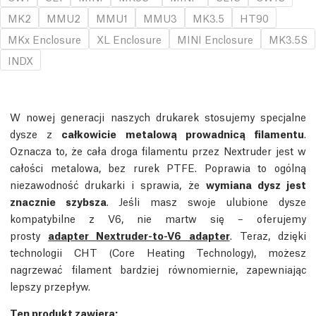
MK2
MMU2
MMU1
MMU3
MK3.5
HT90
MKx Enclosure
XL Enclosure
MINI Enclosure
MK3.5S
INDX
W nowej generacji naszych drukarek stosujemy specjalne
dysze z
całkowicie metalową prowadnicą filamentu
.
Oznacza to, że cała droga filamentu przez Nextruder jest w
całości metalowa, bez rurek PTFE. Poprawia to ogólną
niezawodność drukarki i sprawia, że
wymiana dysz jest
znacznie szybsza
. Jeśli masz swoje ulubione dysze
kompatybilne z V6, nie martw się – oferujemy
prosty
adapter Nextruder-to-V6 adapter
. Teraz, dzięki
technologii CHT (Core Heating Technology), możesz
nagrzewać filament bardziej równomiernie, zapewniając
lepszy przepływ.
Ten produkt zawiera: