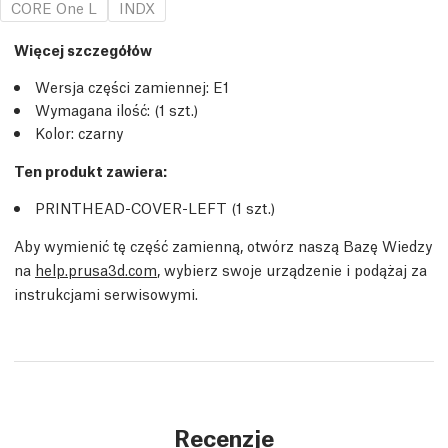
CORE One L
INDX
Więcej szczegółów
Wersja części zamiennej:
E1
Wymagana ilość:
(1
szt.
)
Kolor: czarny
Ten produkt zawiera:
PRINTHEAD-COVER-LEFT (1
szt.
)
Aby wymienić tę część zamienną, otwórz naszą Bazę Wiedzy
na
help.prusa3d.com
, wybierz swoje urządzenie i podążaj za
instrukcjami serwisowymi.
Recenzje