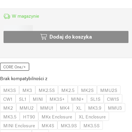
W magazynie
Dodaj do koszyka
CORE One/+
Brak kompatybilności z
MK3S
MK3
MK2.5S
MK2.5
MK2S
MMU2S
CW1
SL1
MINI
MK3S+
MINI+
SL1S
CW1S
MK2
MMU2
MMU1
MK4
XL
MK3.9
MMU3
MK3.5
HT90
MKx Enclosure
XL Enclosure
MINI Enclosure
MK4S
MK3.9S
MK3.5S