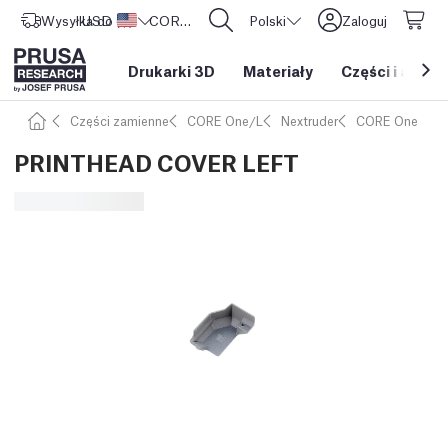
Wysyłka do
USD ($)
Stany Zjednoczone
CORE One L: Już w sprzedaży!
Polski
Zaloguj
Drukarki 3D
Materiały
Części i akces
Części zamienne
CORE One/L
Nextruder
CORE One
PRINTHEAD COVER LEFT