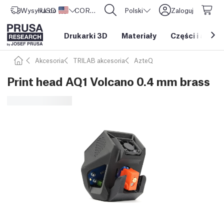
Wysyłka do
USD ($)
Stany Zjednoczone
CORE One L: Już w sprzedaży!
Polski
Zaloguj
Drukarki 3D
Materiały
Części i akces
Akcesoria
TRILAB akcesoria
AzteQ
Print head AQ1 Volcano 0.4 mm brass