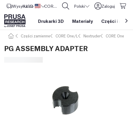
Wysyłka do
USD ($)
Stany Zjednoczone
CORE One L: Już w sprzedaży!
Polski
Zaloguj
Drukarki 3D
Materiały
Części i akces
Części zamienne
CORE One/L
Nextruder
CORE One
PG ASSEMBLY ADAPTER