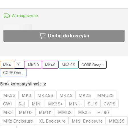
W magazynie
Dodaj do koszyka
MK4
XL
MK3.9
MK4S
MK3.9S
CORE One/+
CORE One L
Brak kompatybilności z
MK3S
MK3
MK2.5S
MK2.5
MK2S
MMU2S
CW1
SL1
MINI
MK3S+
MINI+
SL1S
CW1S
MK2
MMU2
MMU1
MMU3
MK3.5
HT90
MKx Enclosure
XL Enclosure
MINI Enclosure
MK3.5S