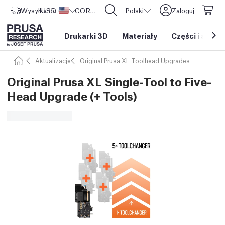
Wysyłka do
USD ($)
Stany Zjednoczone
CORE One L: Już w sprzedaży!
Polski
Zaloguj
Drukarki 3D
Materiały
Części i akces
Aktualizacje
Original Prusa XL Toolhead Upgrades
Original Prusa XL Single-Tool to Five-
Head Upgrade (+ Tools)