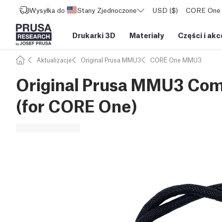
Wysyłka do
Stany Zjednoczone
USD ($)
CORE One L
Drukarki 3D
Materiały
Części i akc
Aktualizacje
Original Prusa MMU3
CORE One MMU3
Original Prusa MMU3 Com
(for CORE One)