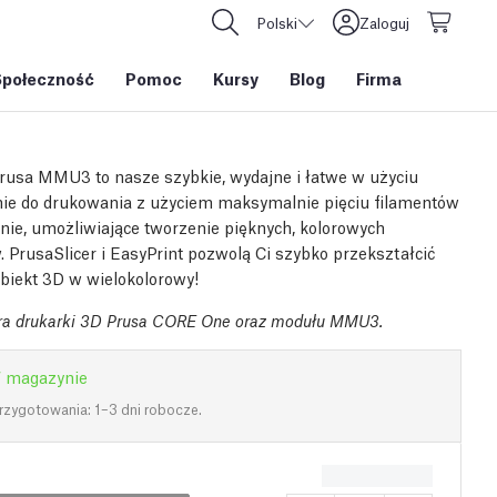
Polski
Zaloguj
Społeczność
Pomoc
Kursy
Blog
Firma
Prusa MMU3 to nasze szybkie, wydajne i łatwe w użyciu
ie do drukowania z użyciem maksymalnie pięciu filamentów
nie, umożliwiające tworzenie pięknych, kolorowych
 PrusaSlicer i EasyPrint pozwolą Ci szybko przekształcić
biekt 3D w wielokolorowy!
ra drukarki 3D Prusa CORE One oraz modułu MMU3.
 magazynie
rzygotowania: 1–3 dni robocze.