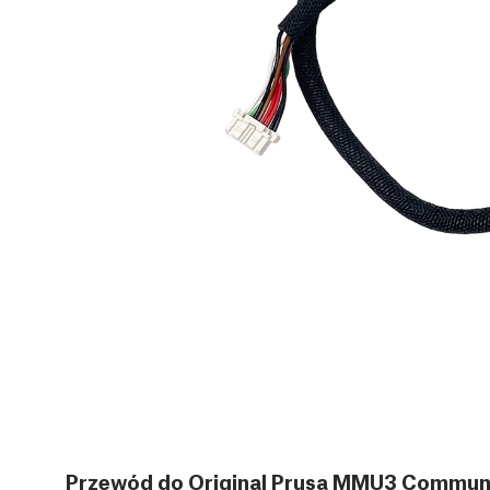
Przewód do Original Prusa MMU3 Communi