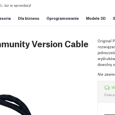
: Już w sprzedaży!
esoria
Dla biznesu
Oprogramowanie
Modele 3D
munity Version Cable
Original 
rozwiązan
jednocześ
wydruków.
dowolny o
Nie zawie
W
Czas p