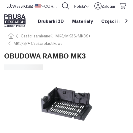
Wysyłka do
USD ($)
Stany Zjednoczone
CORE One L: Już w sprzedaży!
Polski
Zaloguj
Drukarki 3D
Materiały
Części i akces
Części zamienne
MK3/MK3S/MK3S+
MK3/S/+ Części plastikowe
OBUDOWA RAMBO MK3