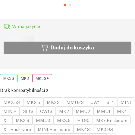
W magazynie
Dodaj do koszyka
MK3S
MK3
MK3S+
Brak kompatybilności z
MK2.5S
MK2.5
MK2S
MMU2S
CW1
SL1
MINI
MINI+
SL1S
CW1S
MK2
MMU2
MMU1
MK4
XL
MK3.9
MMU3
MK3.5
HT90
MKx Enclosure
XL Enclosure
MINI Enclosure
MK4S
MK3.9S