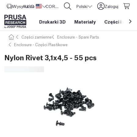
Wysyłka do
USD ($)
Stany Zjednoczone
CORE One L: Już w sprzedaży!
Polski
Zaloguj
Drukarki 3D
Materiały
Części i akces
Części zamienne
Enclosure - Spare Parts
Enclosure - Części Plastikowe
Nylon Rivet 3,1x4,5 - 55 pcs