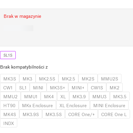
Brak w magazynie
SL1S
Brak kompatybilności z
MK3S
MK3
MK2.5S
MK2.5
MK2S
MMU2S
CW1
SL1
MINI
MK3S+
MINI+
CW1S
MK2
MMU2
MMU1
MK4
XL
MK3.9
MMU3
MK3.5
HT90
MKx Enclosure
XL Enclosure
MINI Enclosure
MK4S
MK3.9S
MK3.5S
CORE One/+
CORE One L
INDX