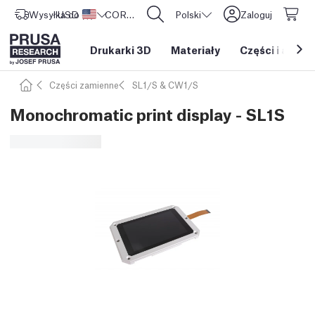
Wysyłka do
USD ($)
Stany Zjednoczone
CORE One L: Już w sprzedaży!
Polski
Zaloguj
Drukarki 3D
Materiały
Części i akces
Części zamienne
SL1/S & CW1/S
Monochromatic print display - SL1S