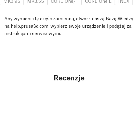
MK3.9S
MK3.5S
CORE One/+
CORE One L
INDX
Aby wymienić tę część zamienną, otwórz naszą Bazę Wiedzy
na
help.prusa3d.com
, wybierz swoje urządzenie i podążaj za
instrukcjami serwisowymi.
Recenzje