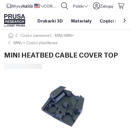
Wysyłka do
USD ($)
Stany Zjednoczone
CORE One L: Już w sprzedaży!
Polski
Zaloguj
Drukarki 3D
Materiały
Części i akces
Części zamienne
MINI/MINI+
MINI/+ Części plastikowe
MINI HEATBED CABLE COVER TOP