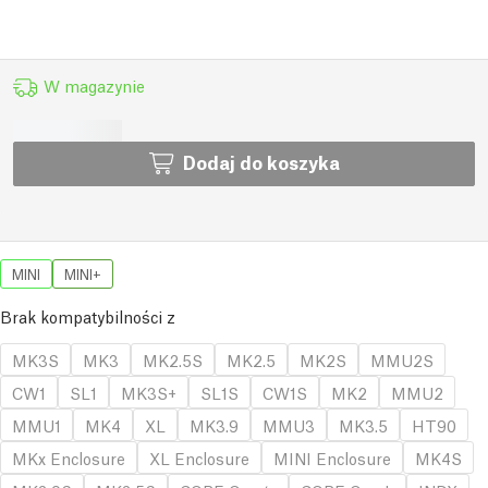
W magazynie
Dodaj do koszyka
MINI
MINI+
Brak kompatybilności z
MK3S
MK3
MK2.5S
MK2.5
MK2S
MMU2S
CW1
SL1
MK3S+
SL1S
CW1S
MK2
MMU2
MMU1
MK4
XL
MK3.9
MMU3
MK3.5
HT90
MKx Enclosure
XL Enclosure
MINI Enclosure
MK4S