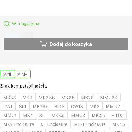
W magazynie
Dodaj do koszyka
MINI
MINI+
Brak kompatybilności z
MK3S
MK3
MK2.5S
MK2.5
MK2S
MMU2S
CW1
SL1
MK3S+
SL1S
CW1S
MK2
MMU2
MMU1
MK4
XL
MK3.9
MMU3
MK3.5
HT90
MKx Enclosure
XL Enclosure
MINI Enclosure
MK4S