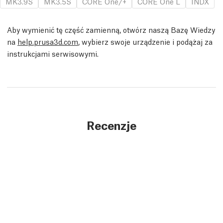
MK3.9S
MK3.5S
CORE One/+
CORE One L
INDX
Aby wymienić tę część zamienną, otwórz naszą Bazę Wiedzy
na
help.prusa3d.com
, wybierz swoje urządzenie i podążaj za
instrukcjami serwisowymi.
Recenzje