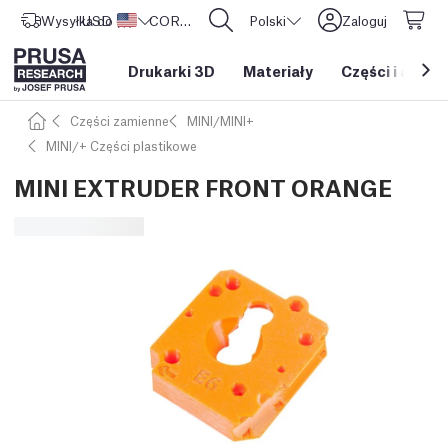
Wysyłka do
USD ($)
Stany Zjednoczone
CORE One L: Już w sprzedaży!
Polski
Zaloguj
Drukarki 3D
Materiały
Części i akces
Części zamienne
MINI/MINI+
MINI/+ Części plastikowe
MINI EXTRUDER FRONT ORANGE