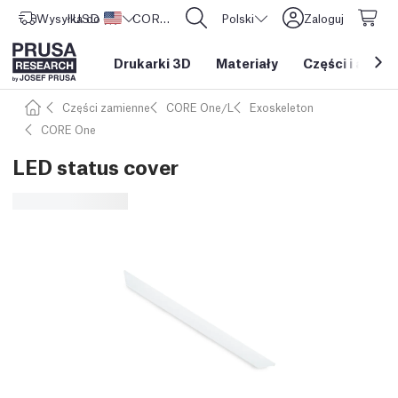
Wysyłka do
USD ($)
Stany Zjednoczone
CORE One L: Już w sprzedaży!
Polski
Zaloguj
Drukarki 3D
Materiały
Części i akces
Części zamienne
CORE One/L
Exoskeleton
CORE One
LED status cover