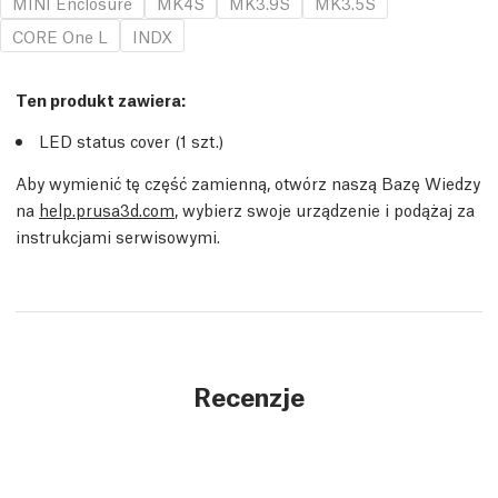
MINI Enclosure
MK4S
MK3.9S
MK3.5S
CORE One L
INDX
Ten produkt zawiera:
LED status cover (1
szt.
)
Aby wymienić tę część zamienną, otwórz naszą Bazę Wiedzy
na
help.prusa3d.com
, wybierz swoje urządzenie i podążaj za
instrukcjami serwisowymi.
Recenzje