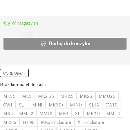
W magazynie
Dodaj do koszyka
CORE One/+
Brak kompatybilności z
MK3S
MK3
MK2.5S
MK2.5
MK2S
MMU2S
CW1
SL1
MINI
MK3S+
MINI+
SL1S
CW1S
MK2
MMU2
MMU1
MK4
XL
MK3.9
MMU3
MK3.5
HT90
MKx Enclosure
XL Enclosure