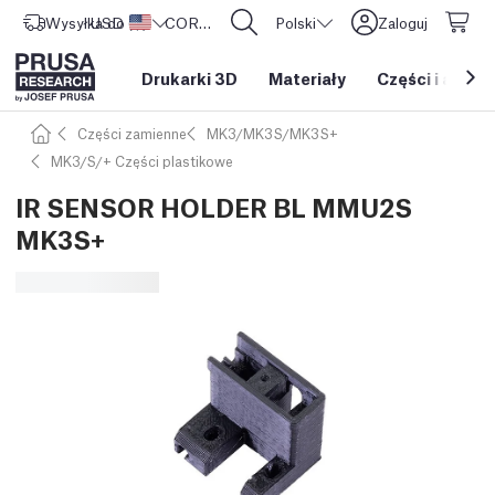
Wysyłka do
USD ($)
Stany Zjednoczone
CORE One L: Już w sprzedaży!
Polski
Zaloguj
Drukarki 3D
Materiały
Części i akces
Części zamienne
MK3/MK3S/MK3S+
MK3/S/+ Części plastikowe
IR SENSOR HOLDER BL MMU2S
MK3S+