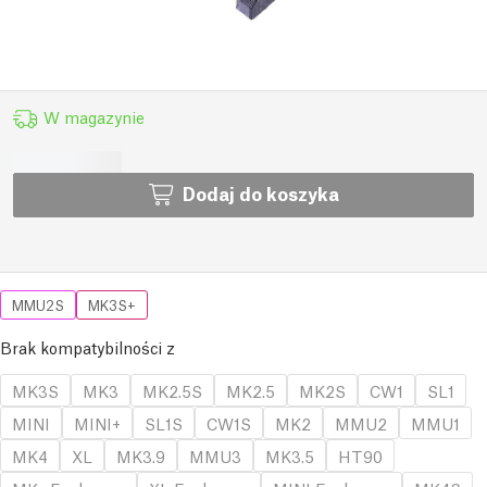
W magazynie
Dodaj do koszyka
MMU2S
MK3S+
Brak kompatybilności z
MK3S
MK3
MK2.5S
MK2.5
MK2S
CW1
SL1
MINI
MINI+
SL1S
CW1S
MK2
MMU2
MMU1
MK4
XL
MK3.9
MMU3
MK3.5
HT90