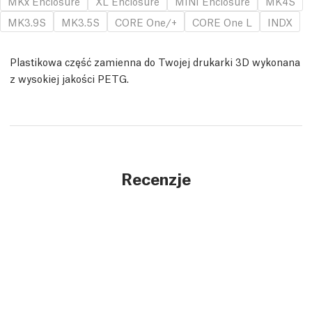
MKx Enclosure
XL Enclosure
MINI Enclosure
MK4S
MK3.9S
MK3.5S
CORE One/+
CORE One L
INDX
Plastikowa część zamienna do Twojej drukarki 3D wykonana
z wysokiej jakości PETG.
Recenzje