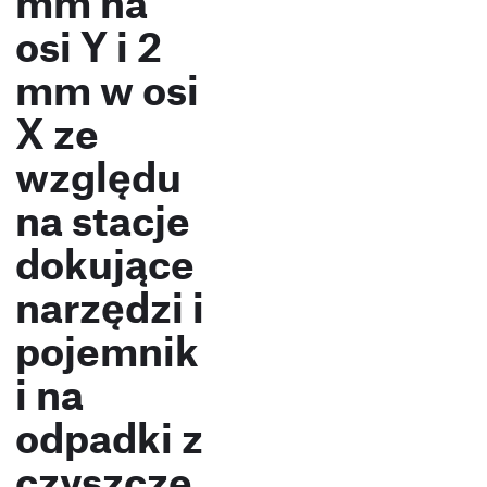
mm na
osi Y i 2
mm w osi
X ze
względu
na stacje
dokujące
narzędzi i
pojemnik
i na
odpadki z
czyszcze