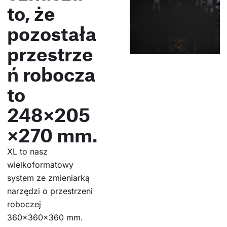
to, że
pozostała
przestrze
ń robocza
to
248×205
×270 mm.
XL to nasz
wielkoformatowy
system ze zmieniarką
narzędzi o przestrzeni
roboczej
360×360×360 mm.