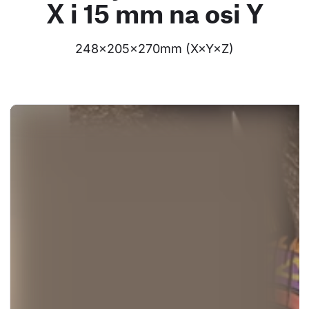
X i 15 mm na osi Y
248×205×270mm (X×Y×Z)