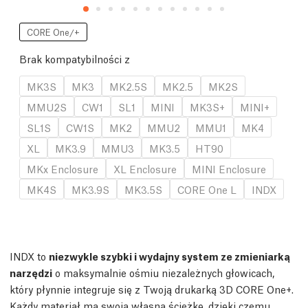
CORE One/+
Brak kompatybilności z
MK3S
MK3
MK2.5S
MK2.5
MK2S
MMU2S
CW1
SL1
MINI
MK3S+
MINI+
SL1S
CW1S
MK2
MMU2
MMU1
MK4
XL
MK3.9
MMU3
MK3.5
HT90
MKx Enclosure
XL Enclosure
MINI Enclosure
MK4S
MK3.9S
MK3.5S
CORE One L
INDX
INDX to
niezwykle szybki i wydajny system ze zmieniarką
narzędzi
o maksymalnie ośmiu niezależnych głowicach,
który płynnie integruje się z Twoją drukarką 3D CORE One+.
Każdy materiał ma swoją własną ścieżkę, dzięki czemu