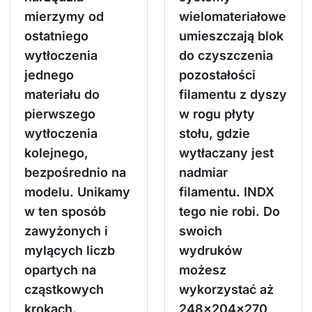
mierzymy od
wielomateriałowe
ostatniego
umieszczają blok
wytłoczenia
do czyszczenia
jednego
pozostałości
materiału do
filamentu z dyszy
pierwszego
w rogu płyty
wytłoczenia
stołu, gdzie
kolejnego,
wytłaczany jest
bezpośrednio na
nadmiar
modelu. Unikamy
filamentu. INDX
w ten sposób
tego nie robi. Do
zawyżonych i
swoich
mylących liczb
wydruków
opartych na
możesz
cząstkowych
wykorzystać aż
krokach.
248×204×270