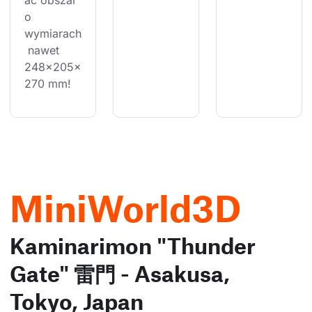
ać obszar 
o 
wymiarach
 nawet 
248×205×
270 mm!
MiniWorld3D
Kaminarimon "Thunder
Gate" 雷門 - Asakusa,
Tokyo, Japan