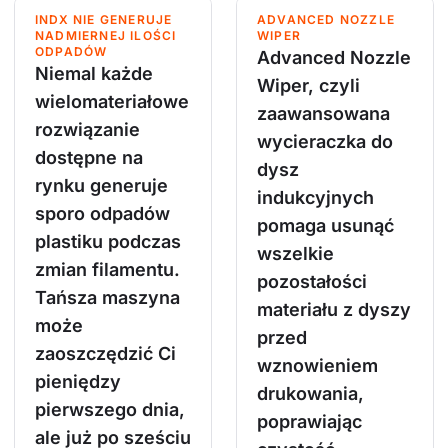
INDX NIE GENERUJE
ADVANCED NOZZLE
NADMIERNEJ ILOŚCI
WIPER
ODPADÓW
Advanced Nozzle
Niemal każde
Wiper, czyli
wielomateriałowe
zaawansowana
rozwiązanie
wycieraczka do
dostępne na
dysz
rynku generuje
indukcyjnych
sporo odpadów
pomaga usunąć
plastiku podczas
wszelkie
zmian filamentu.
pozostałości
Tańsza maszyna
materiału z dyszy
może
przed
zaoszczędzić Ci
wznowieniem
pieniędzy
drukowania,
pierwszego dnia,
poprawiając
ale już po sześciu