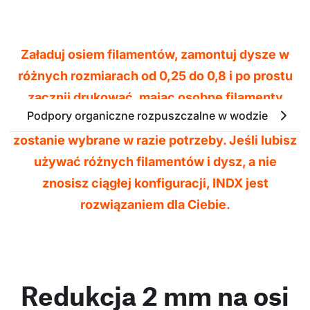
Załaduj osiem filamentów, zamontuj dysze w
różnych rozmiarach od 0,25 do 0,8 i po prostu
zacznij drukować, mając osobne filamenty
Podpory organiczne rozpuszczalne w wodzie lub od
załadowane do dysz. Odpowiednie narzędzie
zostanie wybrane w razie potrzeby. Jeśli lubisz
używać różnych filamentów i dysz, a nie
znosisz ciągłej konfiguracji, INDX jest
rozwiązaniem dla Ciebie.
Redukcja 2 mm na osi