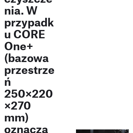
nia. W
przypadk
u CORE
One+
(bazowa
przestrze
ń
250×220
×270
mm)
oznacza