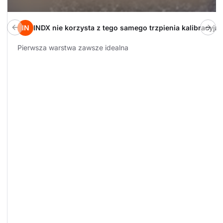
IN
INDX nie korzysta z tego samego trzpienia kalibracyj
Previous build
Next
Pierwsza warstwa zawsze idealna