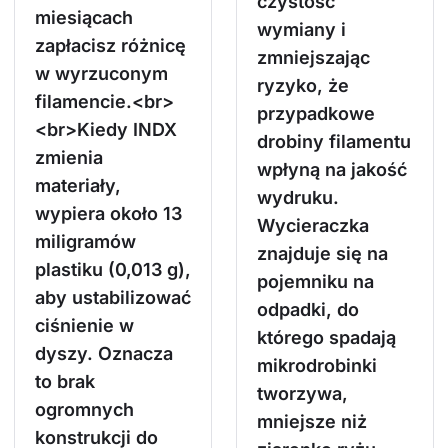
czystość
miesiącach
wymiany i
zapłacisz różnicę
zmniejszając
w wyrzuconym
ryzyko, że
filamencie.<br>
przypadkowe
<br>Kiedy INDX
drobiny filamentu
zmienia
wpłyną na jakość
materiały,
wydruku.
wypiera około 13
Wycieraczka
miligramów
znajduje się na
plastiku (0,013 g),
pojemniku na
aby ustabilizować
odpadki, do
ciśnienie w
którego spadają
dyszy. Oznacza
mikrodrobinki
to brak
tworzywa,
ogromnych
mniejsze niż
konstrukcji do