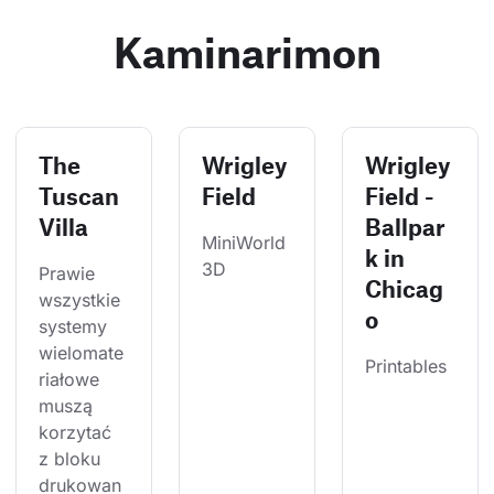
Kaminarimon
The
Wrigley
Wrigley
Tuscan
Field
Field -
Villa
Ballpar
MiniWorld
k in
3D
Prawie 
Chicag
wszystkie 
o
systemy 
wielomate
Printables
riałowe 
muszą 
korzytać 
z bloku 
drukowan