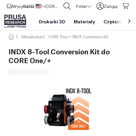
Wysyłka do
USD ($)
Stany Zjednoczone
CORE One L: Już w sprzedaży!
Polski
Zaloguj
Drukarki 3D
Materiały
Części i akces
Aktualizacje
CORE One/+ INDX Conversion Kit
INDX 8-Tool Conversion Kit do
CORE One/+