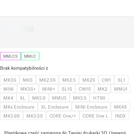
MMU2S
MMU2
Brak kompatybilności z
MK3S
MK3
MK2.5S
MK2.5
MK2S
CW1
SL1
MINI
MK3S+
MINI+
SL1S
CW1S
MK2
MMU1
MK4
XL
MK3.9
MMU3
MK3.5
HT90
MKx Enclosure
XL Enclosure
MINI Enclosure
MK4S
MK3.9S
MK3.5S
CORE One/+
CORE One L
INDX
Plastikowa część zamienna do Twojej drukarki 3D. Upewnij