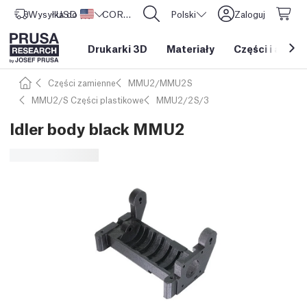
Wysyłka do
USD ($)
Stany Zjednoczone
CORE One L: Już w sprzedaży!
Polski
Zaloguj
Drukarki 3D
Materiały
Części i akces
Części zamienne
MMU2/MMU2S
MMU2/S Części plastikowe
MMU2/2S/3
Idler body black MMU2