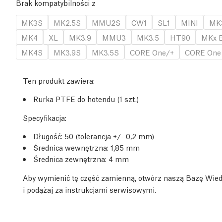
Brak kompatybilności z
MK3S
MK2.5S
MMU2S
CW1
SL1
MINI
MK
MK4
XL
MK3.9
MMU3
MK3.5
HT90
MKx E
MK4S
MK3.9S
MK3.5S
CORE One/+
CORE One
Ten produkt zawiera:
Rurka PTFE do hotendu (1 szt.)
Specyfikacja:
Długość: 50 (tolerancja +/- 0,2 mm)
Średnica wewnętrzna: 1,85 mm
Średnica zewnętrzna: 4 mm
Aby wymienić tę część zamienną, otwórz naszą Bazę Wie
i podążaj za instrukcjami serwisowymi.