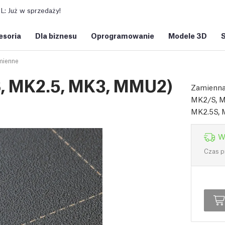
: Już w sprzedaży!
esoria
Dla biznesu
Oprogramowanie
Modele 3D
mienne
S, MK2.5, MK3, MMU2)
Zamienna
MK2/S, M
MK2.5S, 
W
Czas p