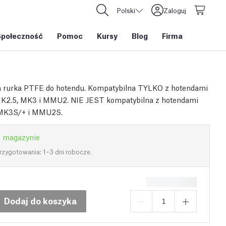
Polski
Zaloguj
Społeczność
Pomoc
Kursy
Blog
Firma
 rurka PTFE do hotendu. Kompatybilna TYLKO z hotendami
K2.5, MK3 i MMU2. NIE JEST kompatybilna z hotendami
MK3S/+ i MMU2S.
 magazynie
rzygotowania: 1–3 dni robocze.
Dodaj do koszyka