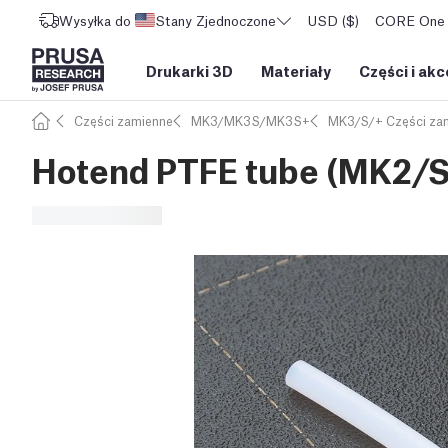
Wysyłka do
Stany Zjednoczone
USD ($)
CORE One L
Drukarki 3D
Materiały
Części i akc
Części zamienne
MK3/MK3S/MK3S+
MK3/S/+ Części za
Hotend PTFE tube (MK2/