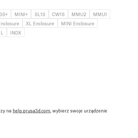
3S+
MINI+
SL1S
CW1S
MMU2
MMU1
nclosure
XL Enclosure
MINI Enclosure
 L
INDX
dzy na
help.prusa3d.com
, wybierz swoje urządzenie