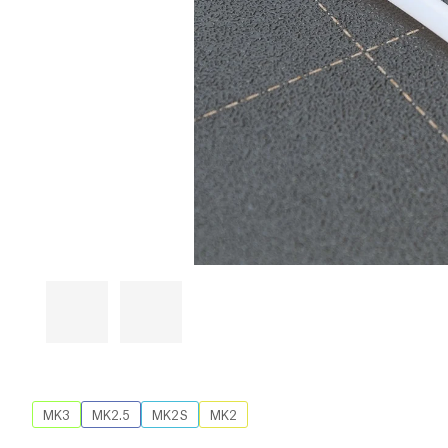
MK3
MK2.5
MK2S
MK2