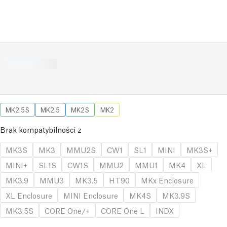
MK2.5S
MK2.5
MK2S
MK2
Brak kompatybilności z
MK3S
MK3
MMU2S
CW1
SL1
MINI
MK3S+
MINI+
SL1S
CW1S
MMU2
MMU1
MK4
XL
MK3.9
MMU3
MK3.5
HT90
MKx Enclosure
XL Enclosure
MINI Enclosure
MK4S
MK3.9S
MK3.5S
CORE One/+
CORE One L
INDX