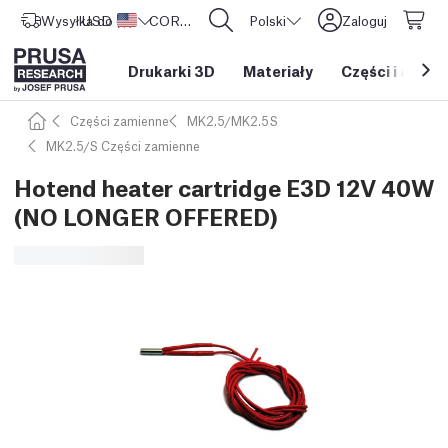
Wysyłka do
USD ($)
Stany Zjednoczone
CORE One L: Już w sprzedaży!
Polski
Zaloguj
Drukarki 3D
Materiały
Części i akces
Części zamienne
MK2.5/MK2.5S
MK2.5/S Części zamienne
Hotend heater cartridge E3D 12V 40W
(NO LONGER OFFERED)