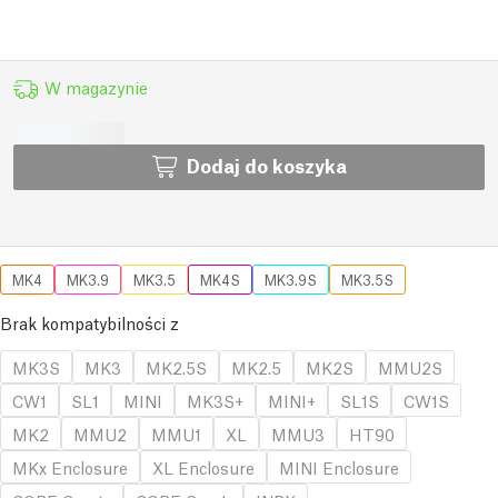
W magazynie
Dodaj do koszyka
MK4
MK3.9
MK3.5
MK4S
MK3.9S
MK3.5S
Brak kompatybilności z
MK3S
MK3
MK2.5S
MK2.5
MK2S
MMU2S
CW1
SL1
MINI
MK3S+
MINI+
SL1S
CW1S
MK2
MMU2
MMU1
XL
MMU3
HT90
MKx Enclosure
XL Enclosure
MINI Enclosure