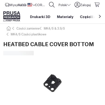
Wysyłka do
USD ($)
Stany Zjednoczone
CORE One L: Już w sprzedaży!
Polski
Zaloguj
Drukarki 3D
Materiały
Części i akces
Części zamienne
MK4/S & 3.9/S
MK4/S Części plastikowe
HEATBED CABLE COVER BOTTOM