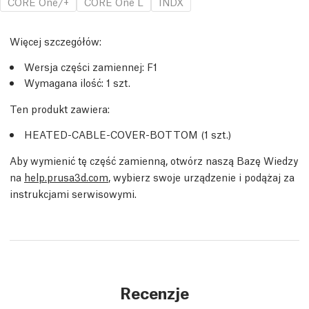
CORE One/+
CORE One L
INDX
Więcej szczegółów
:
Wersja części zamiennej:
F1
Wymagana ilość:
1
szt.
Ten produkt zawiera:
HEATED-CABLE-COVER-BOTTOM (1
szt.
)
Aby wymienić tę część zamienną, otwórz naszą Bazę Wiedzy
na
help.prusa3d.com
, wybierz swoje urządzenie i podążaj za
instrukcjami serwisowymi.
Recenzje