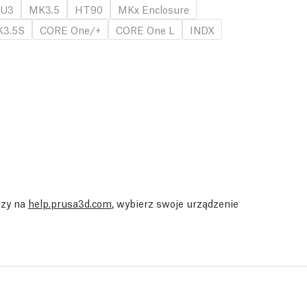
U3
MK3.5
HT90
MKx Enclosure
3.5S
CORE One/+
CORE One L
INDX
dzy na
help.prusa3d.com
, wybierz swoje urządzenie