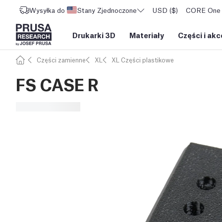
Wysyłka do
Stany Zjednoczone
USD ($)
CORE One L
Drukarki 3D
Materiały
Części i akc
Części zamienne
XL
XL Części plastikowe
FS CASE R