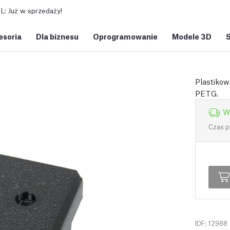
: Już w sprzedaży!
esoria
Dla biznesu
Oprogramowanie
Modele 3D
Plastikow
PETG.
W
Czas p
IDF: 12988