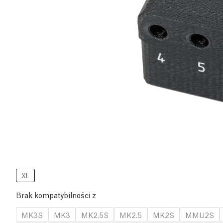
XL
Brak kompatybilności z
MK3S
MK3
MK2.5S
MK2.5
MK2S
MMU2S