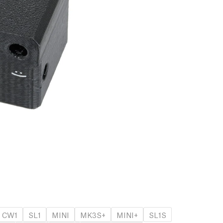
CW1
SL1
MINI
MK3S+
MINI+
SL1S