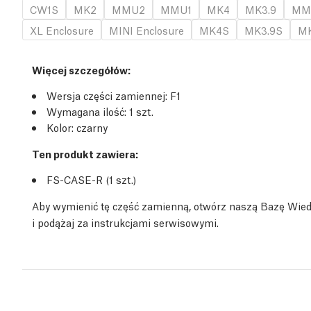
CW1S
MK2
MMU2
MMU1
MK4
MK3.9
MM
XL Enclosure
MINI Enclosure
MK4S
MK3.9S
MK
Więcej szczegółów
:
Wersja części zamiennej:
F1
Wymagana ilość:
1
szt.
Kolor: czarny
Ten produkt zawiera:
FS-CASE-R (1
szt.
)
Aby wymienić tę część zamienną, otwórz naszą Bazę Wie
i podążaj za instrukcjami serwisowymi.