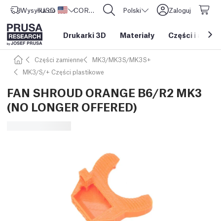
Wysyłka do
USD ($)
Stany Zjednoczone
CORE One L: Już w sprzedaży!
Polski
Zaloguj
Drukarki 3D
Materiały
Części i akces
Części zamienne
MK3/MK3S/MK3S+
MK3/S/+ Części plastikowe
FAN SHROUD ORANGE B6/R2 MK3
(NO LONGER OFFERED)