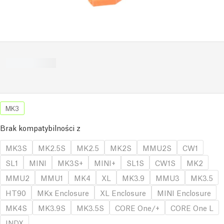
MK3
Brak kompatybilności z
MK3S
MK2.5S
MK2.5
MK2S
MMU2S
CW1
SL1
MINI
MK3S+
MINI+
SL1S
CW1S
MK2
MMU2
MMU1
MK4
XL
MK3.9
MMU3
MK3.5
HT90
MKx Enclosure
XL Enclosure
MINI Enclosure
MK4S
MK3.9S
MK3.5S
CORE One/+
CORE One L
INDX