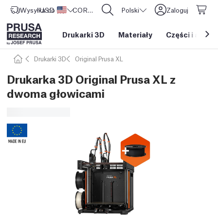
Wysyłka do
USD ($)
Stany Zjednoczone
CORE One L: Już w sprzedaży!
Polski
Zaloguj
Drukarki 3D
Materiały
Części i akces
Drukarki 3D
Original Prusa XL
Drukarka 3D Original Prusa XL z
dwoma głowicami