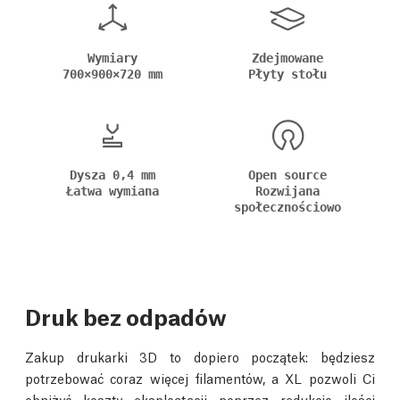
Wymiary
Zdejmowane
700×900×720 mm
Płyty stołu
Dysza 0,4 mm
Open source
Łatwa wymiana
Rozwijana
społecznościowo
Druk bez odpadów
Zakup drukarki 3D to dopiero początek: będziesz
potrzebować coraz więcej filamentów, a XL pozwoli Ci
obniżyć koszty eksploatacji poprzez redukcję ilości