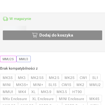
W magazynie
Dodaj do koszyka
MMU2S
MMU3
Brak kompatybilności z
MK3S
MK3
MK2.5S
MK2.5
MK2S
CW1
SL1
MINI
MK3S+
MINI+
SL1S
CW1S
MK2
MMU2
MMU1
MK4
XL
MK3.9
MK3.5
HT90
MKx Enclosure
XL Enclosure
MINI Enclosure
MK4S