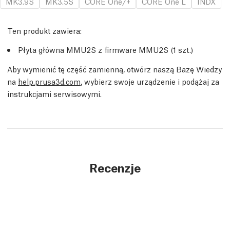
MK3.9S
MK3.5S
CORE One/+
CORE One L
INDX
Ten produkt zawiera:
Płyta główna MMU2S z firmware MMU2S (1 szt.)
Aby wymienić tę część zamienną, otwórz naszą Bazę Wiedzy
na
help.prusa3d.com
, wybierz swoje urządzenie i podążaj za
instrukcjami serwisowymi.
Recenzje