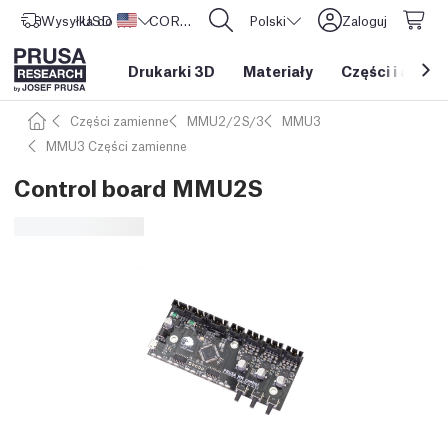
Wysyłka do
USD ($)
Stany Zjednoczone
CORE One L: Już w sprzedaży!
Polski
Zaloguj
Drukarki 3D
Materiały
Części i akces
Części zamienne
MMU2/2S/3
MMU3
MMU3 Części zamienne
Control board MMU2S