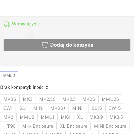
W magazynie
Dodaj do koszyka
MMU3
Brak kompatybilności z
MK3S
MK3
MK2.5S
MK2.5
MK2S
MMU2S
CW1
SL1
MINI
MK3S+
MINI+
SL1S
CW1S
MK2
MMU2
MMU1
MK4
XL
MK3.9
MK3.5
HT90
MKx Enclosure
XL Enclosure
MINI Enclosure