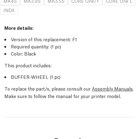
MK4S
MK3.9S
MK3.5S
CORE One/+
CORE One L
INDX
More details:
Version of this replacement: F1
Required quantity: (1 pc)
Color: Black
This product includes:
BUFFER-WHEEL (1 pc)
To replace the part/s, please consult our
Assembly Manuals
.
Make sure to follow the manual for your printer model.