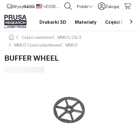
Wysyłka do
USD ($)
Stany Zjednoczone
CORE One L: Już w sprzedaży!
Polski
Zaloguj
Drukarki 3D
Materiały
Części i akces
Części zamienne
MMU2/2S/3
MMU3 Części plastikowe
MMU3
BUFFER WHEEL