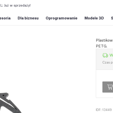
: Już w sprzedaży!
esoria
Dla biznesu
Oprogramowanie
Modele 3D
Plastikow
PETG.
W
Czas p
IDF: 13449