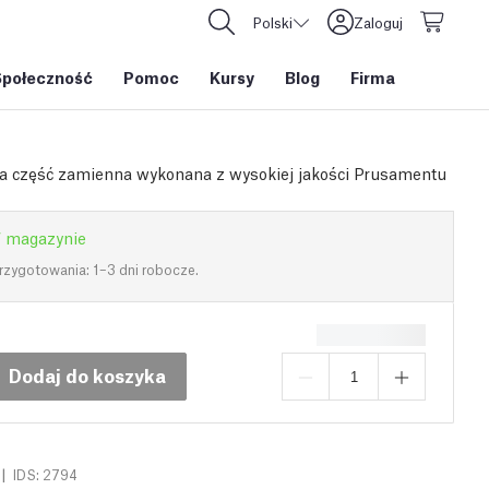
Polski
Zaloguj
Społeczność
Pomoc
Kursy
Blog
Firma
a część zamienna wykonana z wysokiej jakości Prusamentu
 magazynie
rzygotowania: 1–3 dni robocze.
Dodaj do koszyka
|
IDS: 2794