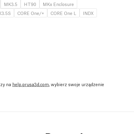
MK3.5
HT90
MKx Enclosure
3.5S
CORE One/+
CORE One L
INDX
dzy na
help.prusa3d.com
, wybierz swoje urządzenie