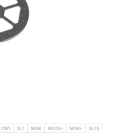
CW1
SL1
MINI
MK3S+
MINI+
SL1S