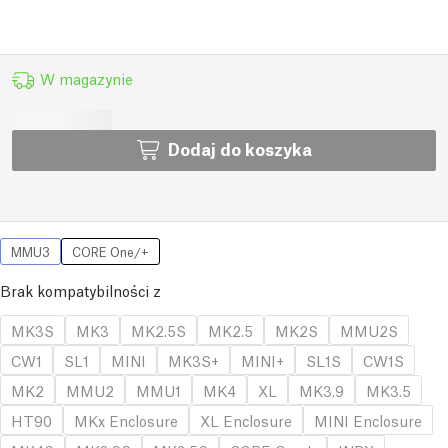
W magazynie
Dodaj do koszyka
MMU3
CORE One/+
Brak kompatybilności z
MK3S
MK3
MK2.5S
MK2.5
MK2S
MMU2S
CW1
SL1
MINI
MK3S+
MINI+
SL1S
CW1S
MK2
MMU2
MMU1
MK4
XL
MK3.9
MK3.5
HT90
MKx Enclosure
XL Enclosure
MINI Enclosure