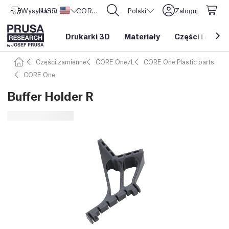
Wysyłka do
USD ($)
Stany Zjednoczone
CORE One L: Już w sprzedaży!
Polski
Zaloguj
Drukarki 3D
Materiały
Części i akces
Części zamienne
CORE One/L
CORE One Plastic parts
CORE One
Buffer Holder R