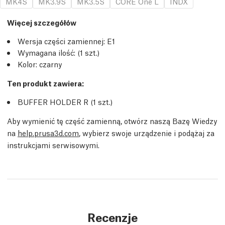
MK4S
MK3.9S
MK3.5S
CORE One L
INDX
Więcej szczegółów
Wersja części zamiennej:
E1
Wymagana ilość:
(1
szt.
)
Kolor: czarny
Ten produkt zawiera:
BUFFER HOLDER R (1
szt.
)
Aby wymienić tę część zamienną, otwórz naszą Bazę Wiedzy
na
help.prusa3d.com
, wybierz swoje urządzenie i podążaj za
instrukcjami serwisowymi.
Recenzje