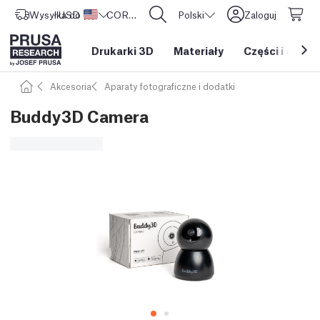
Wysyłka do
USD ($)
Stany Zjednoczone
CORE One L: Już w sprzedaży!
Polski
Zaloguj
Drukarki 3D
Materiały
Części i akces
Akcesoria
Aparaty fotograficzne i dodatki
Buddy3D Camera