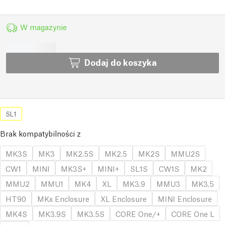
W magazynie
Dodaj do koszyka
SL1
Brak kompatybilności z
MK3S
MK3
MK2.5S
MK2.5
MK2S
MMU2S
CW1
MINI
MK3S+
MINI+
SL1S
CW1S
MK2
MMU2
MMU1
MK4
XL
MK3.9
MMU3
MK3.5
HT90
MKx Enclosure
XL Enclosure
MINI Enclosure
MK4S
MK3.9S
MK3.5S
CORE One/+
CORE One L