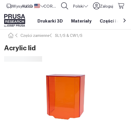
Wysyłka do
USD ($)
Stany Zjednoczone
CORE One L: Już w sprzedaży!
Polski
Zaloguj
Drukarki 3D
Materiały
Części i akces
Części zamienne
SL1/S & CW1/S
Acrylic lid