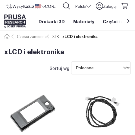
Wysyłka do
USD ($)
Stany Zjednoczone
CORE One L: Już w sprzedaży!
Polski
Zaloguj
Drukarki 3D
Materiały
Części i akces
Części zamienne
XL
xLCD i elektronika
xLCD i elektronika
Sortuj wg