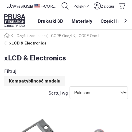
Wysyłka do
USD ($)
Stany Zjednoczone
CORE One L: Już w sprzedaży!
Polski
Zaloguj
Drukarki 3D
Materiały
Części i akces
Części zamienne
CORE One/L
CORE One L
xLCD & Electronics
xLCD & Electronics
Filtruj
Kompatybilność modelu
Sortuj wg