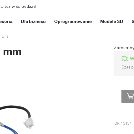
: Już w sprzedaży!
esoria
Dla biznesu
Oprogramowanie
Modele 3D
 One
0 mm
Zamienny 
W
Czas p
IDF: 15154