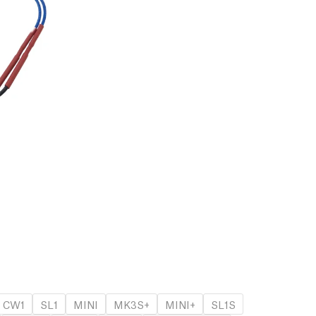
CW1
SL1
MINI
MK3S+
MINI+
SL1S