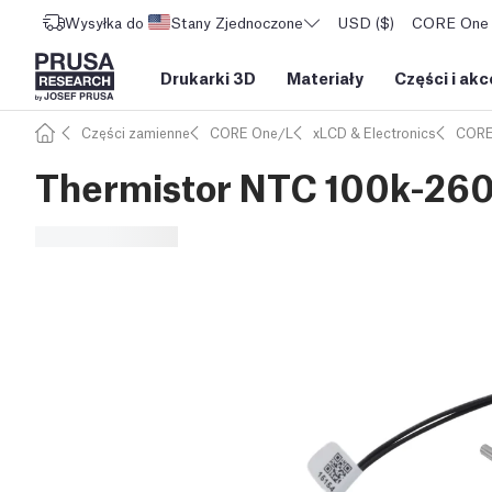
Wysyłka do
Stany Zjednoczone
USD ($)
CORE One L
Drukarki 3D
Materiały
Części i akc
Części zamienne
CORE One/L
xLCD & Electronics
CORE
Thermistor NTC 100k-26