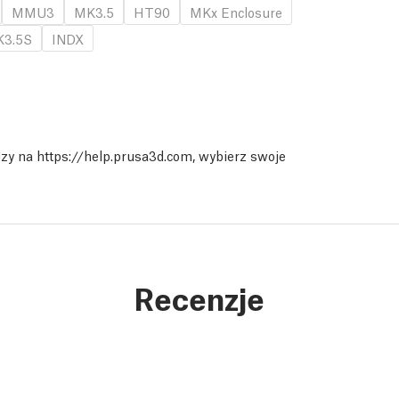
MMU3
MK3.5
HT90
MKx Enclosure
3.5S
INDX
y na https://help.prusa3d.com, wybierz swoje
Recenzje