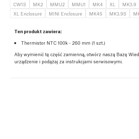
CW1S
MK2
MMU2
MMU1
MK4
XL
MK3.9
XL Enclosure
MINI Enclosure
MK4S
MK3.9S
MK
Ten produkt zawiera:
Thermistor NTC 100k - 260 mm (1
szt.
)
Aby wymienić tę część zamienną, otwórz naszą Bazę Wiedz
urządzenie i podążaj za instrukcjami serwisowymi.