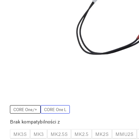
CORE One/+
CORE One L
Brak kompatybilności z
MK3S
MK3
MK2.5S
MK2.5
MK2S
MMU2S