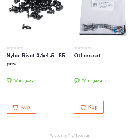
Nylon Rivet 3,1x4,5 - 55
Others set
pcs
W magazynie
W magazynie
Kup
Kup
Widoczne: 11 z 11 pozycji