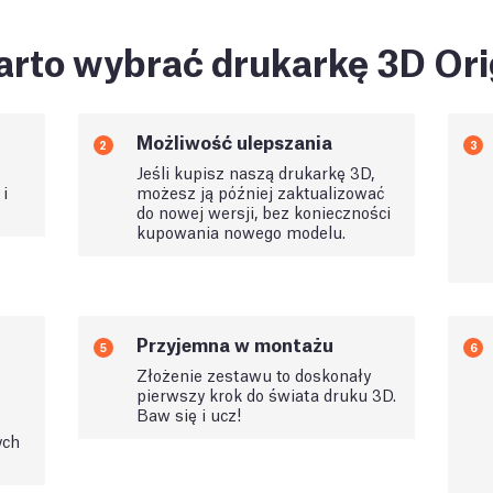
rto wybrać drukarkę 3D Ori
Możliwość ulepszania
2
3
Jeśli kupisz naszą drukarkę 3D,
i
możesz ją później zaktualizować
do nowej wersji, bez konieczności
kupowania nowego modelu.
Przyjemna w montażu
5
6
Złożenie zestawu to doskonały
pierwszy krok do świata druku 3D.
Baw się i ucz!
ych