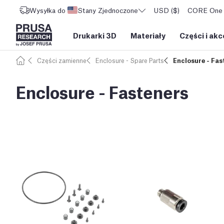
Wysyłka do
Stany Zjednoczone
USD ($)
CORE One L
Drukarki 3D
Materiały
Części i akc
Części zamienne
Enclosure - Spare Parts
Enclosure - Fas
Enclosure - Fasteners