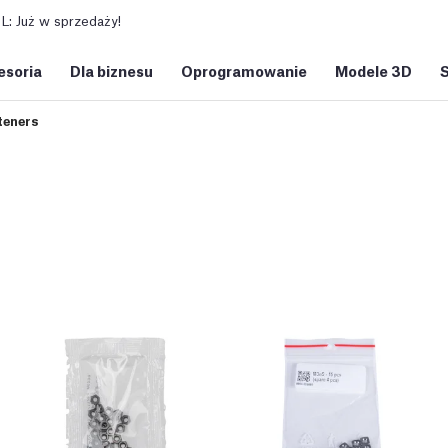
: Już w sprzedaży!
esoria
Dla biznesu
Oprogramowanie
Modele 3D
teners