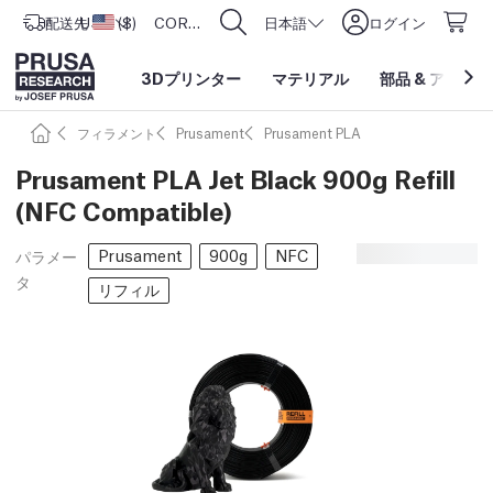
配送先
USD ($)
アメリカ合衆国
CORE One L: Now In Stock!
日本語
ログイン
3Dプリンター
マテリアル
部品
&
アクセサ
フィラメント
Prusament
Prusament PLA
Prusament PLA Jet Black 900g Refill
(NFC Compatible)
Prusament
900g
NFC
パラメー
タ
リフィル