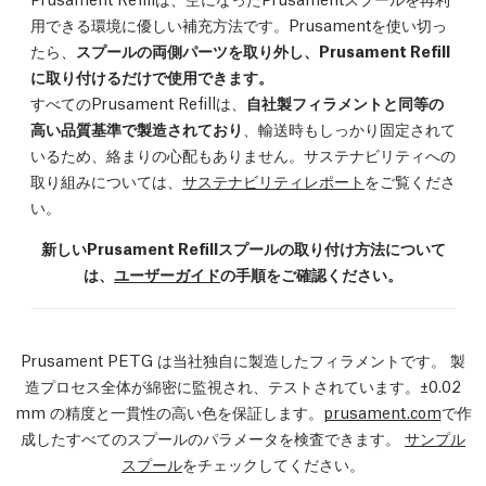
用できる環境に優しい補充方法です。Prusamentを使い切っ
たら、
スプールの両側パーツを取り外し、Prusament Refill
に取り付けるだけで使用できます。
すべてのPrusament Refillは、
自社製フィラメントと同等の
高い品質基準で製造されており
、輸送時もしっかり固定されて
いるため、絡まりの心配もありません。サステナビリティへの
取り組みについては、
サステナビリティレポート
をご覧くださ
い。
新しいPrusament Refillスプールの取り付け方法について
は、
ユーザーガイド
の手順をご確認ください。
Prusament PETG は当社独自に製造したフィラメントです。 製
造プロセス全体が綿密に監視され、テストされています。±0.02
mm の精度と一貫性の高い色を保証します。
prusament.com
で作
成したすべてのスプールのパラメータを検査できます。
サンプル
スプール
をチェックしてください。