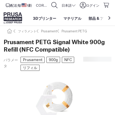
配送先
USD ($)
アメリカ合衆国
CORE One L: Now In Stock!
日本語
ログイン
3Dプリンター
マテリアル
部品
&
アクセサ
フィラメント
Prusament
Prusament PETG
Prusament PETG Signal White 900g
Refill (NFC Compatible)
Prusament
900g
NFC
パラメー
タ
リフィル