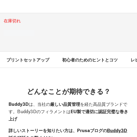
在庫切れ
プリントセットアップ
初心者のためのヒントとコツ
レビ
どんなことが期待できる？
Buddy3D
は、当社の
厳しい品質管理
を経た高品質ブランドで
す。Buddy3Dのフィラメントは
EU製で適切に認証完璧な巻き
上げ
詳しいストーリーを知りたい方は、Prusaブログの
Buddy3D