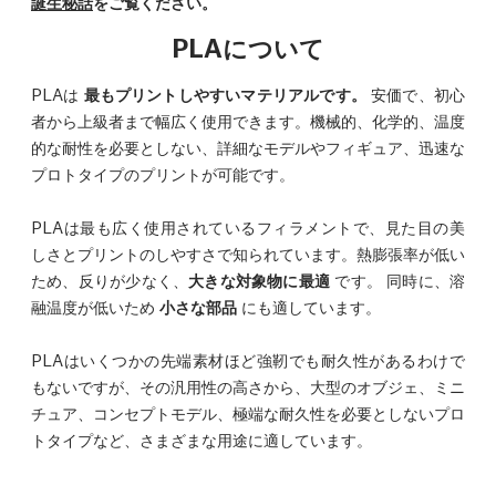
誕生秘話
をご覧ください。
PLAについて
PLAは
最もプリントしやすいマテリアルです。
安価で、初心
者から上級者まで幅広く使用できます。機械的、化学的、温度
的な耐性を必要としない、詳細なモデルやフィギュア、迅速な
プロトタイプのプリントが可能です。
PLAは最も広く使用されているフィラメントで、見た目の美
しさとプリントのしやすさで知られています。熱膨張率が低い
ため、反りが少なく、
大きな対象物に最適
です。 同時に、溶
融温度が低いため
小さな部品
にも適しています。
PLAはいくつかの先端素材ほど強靭でも耐久性があるわけで
もないですが、その汎用性の高さから、大型のオブジェ、ミニ
チュア、コンセプトモデル、極端な耐久性を必要としないプロ
トタイプなど、さまざまな用途に適しています。