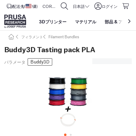
配送先
USD ($)
アメリカ合衆国
CORE One L: Now In Stock!
日本語
ログイン
3Dプリンター
マテリアル
部品
&
アクセサ
フィラメント
Filament Bundles
Buddy3D Tasting pack PLA
Buddy3D
パラメータ