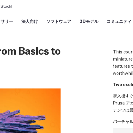
Stock!
セサリー
法人向け
ソフトウェア
3Dモデル
コミュニティ
rom Basics to
This cour
miniatures
features t
worthwhil
Two exclu
購入後すぐ
Prusa
テンツは
バーチャ