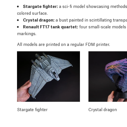
Stargate fighter:
a sci-fi model showcasing methods 
colored surface.
Crystal dragon:
a bust painted in scintillating transp
Renault FT17 tank quartet:
four small-scale models 
markings.
All models are printed on a regular FDM printer.
Stargate fighter
Crystal dragon