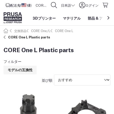
配送先
USD ($)
アメリカ合衆国
CORE One L: Now In Stock!
日本語
ログイン
3Dプリンター
マテリアル
部品
&
アクセサ
交換部品
CORE One/L
CORE One L
CORE One L Plastic parts
CORE One L Plastic parts
フィルター
モデルの互換性
並び順