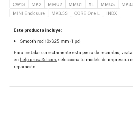
CW1S
MK2
MMU2
MMU1
XL
MMU3
MK3.
MINI Enclosure
MK3.5S
CORE One L
INDX
Este producto incluye:
Smooth rod 10x325 mm (1 pc)
Para instalar correctamente esta pieza de recambio, visit
en
help.prusa3d.com
, selecciona tu modelo de impresora e
reparación.