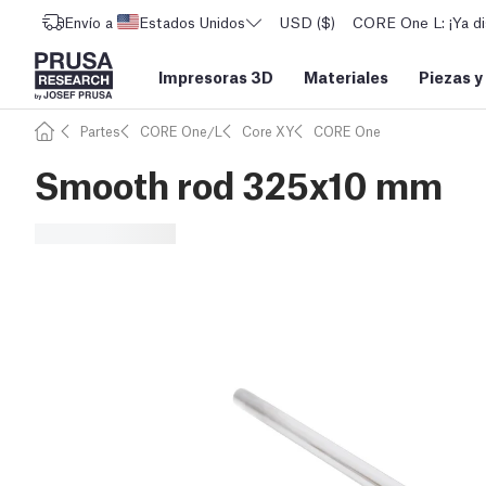
Envío a
Estados Unidos
USD ($)
CORE One L: ¡Ya di
Impresoras 3D
Materiales
Piezas y
Partes
CORE One/L
Core XY
CORE One
Smooth rod 325x10 mm