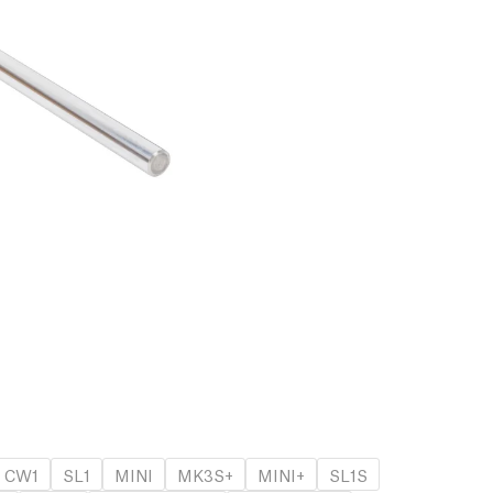
CW1
SL1
MINI
MK3S+
MINI+
SL1S