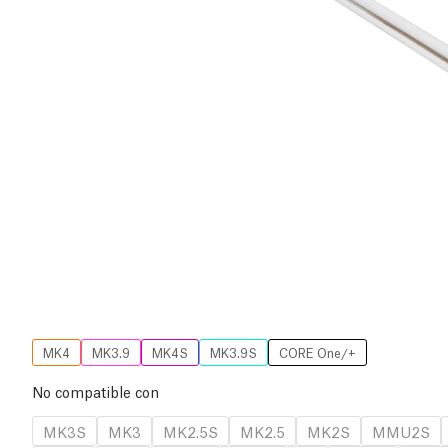
MK4
MK3.9
MK4S
MK3.9S
CORE One/+
No compatible con
MK3S
MK3
MK2.5S
MK2.5
MK2S
MMU2S