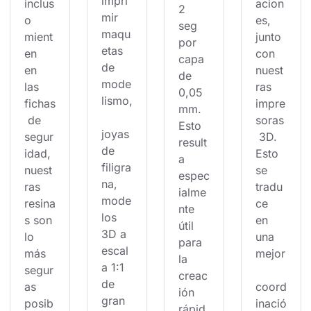
impri
inclus
acion
2 
mir 
o 
es, 
seg 
maqu
mient
junto 
por 
etas 
en 
con 
capa 
de 
en 
nuest
de 
mode
las 
ras 
0,05 
lismo,
fichas
impre
mm. 
 de 
soras
Esto 
joyas 
segur
 3D. 
result
de 
idad, 
Esto 
a 
filigra
nuest
se 
espec
na, 
ras 
tradu
ialme
mode
resina
ce 
nte 
los 
s son 
en 
útil 
3D a 
lo 
una 
para 
escal
más 
mejor
la 
a 1:1 
segur
creac
de 
as 
coord
ión 
gran 
posib
inació
rápid