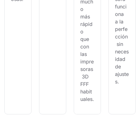
much
funci
o 
ona 
más 
a la 
rápid
perfe
o 
cción
que 
 sin 
con 
neces
las 
idad 
impre
de 
soras
ajuste
 3D 
s.
FFF 
habit
uales.