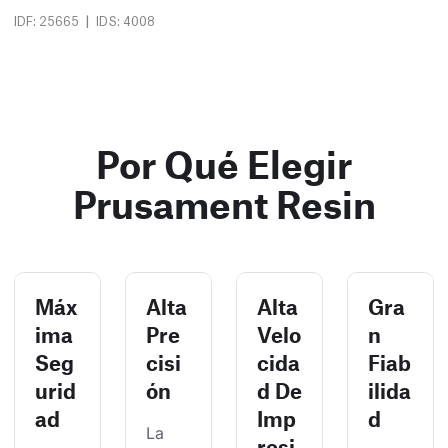
|
IDF: 25665
IDS: 4008
Por Qué Elegir
Prusament Resin
Máx
Alta
Alta
Gra
ima
Pre
Velo
n
Seg
cisi
cida
Fiab
urid
ón
d De
ilida
ad
Imp
d
La 
resi