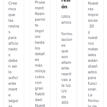
Prusa
Cree
Nuest
ón
ment 
mos 
ras 
Resin 
que 
impre
Utiliz
permi
las 
soras
amos
te 
resina
 3D 
impri
s 
y 
formu
mir 
para 
nuest
lacion
hasta 
aficio
ros 
es 
los 
nado
mater
que 
detall
s 
iales 
son 
es 
debe
están 
altam
más 
n ser 
diseñ
ente 
minús
lo 
ados 
reacti
culos 
sufici
para 
vas a 
con 
ente
funci
la luz 
gran 
ment
onar. 
UV 
fiabili
e 
La 
de 
dad. 
segur
fórmu
405 
Nuest
as 
la de 