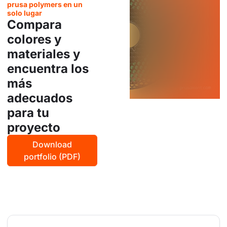
prusa polymers en un
solo lugar
Compara
colores y
materiales y
encuentra los
más
adecuados
para tu
proyecto
Download
portfolio (PDF)