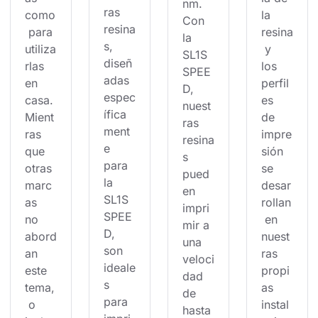
nm. 
ras 
como
la 
Con 
resina
 para 
resina
la 
s, 
utiliza
 y 
SL1S 
diseñ
rlas 
los 
SPEE
adas 
en 
perfil
D, 
espec
casa. 
es 
nuest
ífica
Mient
de 
ras 
ment
ras 
impre
resina
e 
que 
sión 
s 
para 
otras 
se 
pued
la 
marc
desar
en 
SL1S 
as 
rollan
impri
SPEE
no 
 en 
mir a 
D, 
abord
nuest
una 
son 
an 
ras 
veloci
ideale
este 
propi
dad 
s 
tema,
as 
de 
para 
 o 
instal
hasta 