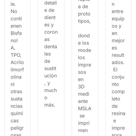
detall
le. 
n 
a de 
e de 
No 
entre 
proto
dient
conti
equip
tipos,
es y 
enen 
os y 
coron
Bisfe
en 
dond
as 
nol 
mejor
e los 
denta
A, 
es 
mode
les 
TPO, 
result
los 
de 
Acrilo
ados.
impre
sustit
ilmorf
 El 
sos 
ución
olina 
conju
en 
, y 
ni 
nto 
3D 
much
otras 
comp
medi
o 
susta
leto 
ante 
más.
ncias 
de 
MSLA
quími
resina
 se 
cas 
 e 
impri
peligr
impre
men 
osas.
sora 