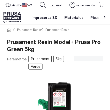
Envío a
USD ($)
Estados Unidos
CORE One L: ¡Ya disponible!
Español
Iniciar sesión
Impresoras 3D
Materiales
Piezas y a
Prusament Resin
Prusament Resin
Prusament Resin Model+ Prusa Pro
Green 5kg
Prusament
5kg
Parámetros
Verde