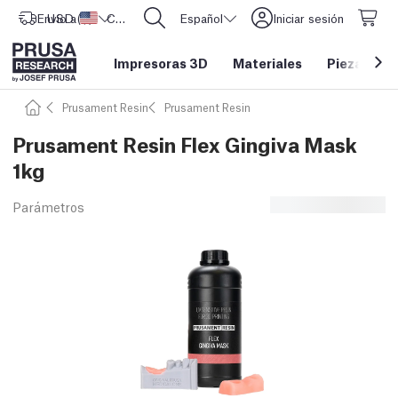
Envío a
USD ($)
Estados Unidos
CORE One L: ¡Ya disponible!
Español
Iniciar sesión
Impresoras 3D
Materiales
Piezas y a
Prusament Resin
Prusament Resin
Prusament Resin Flex Gingiva Mask
1kg
Parámetros