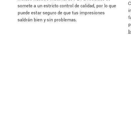
C
somete a un estricto control de calidad, por lo que
i
puede estar seguro de que tus impresiones
f
saldrán bien y sin problemas.
p
b