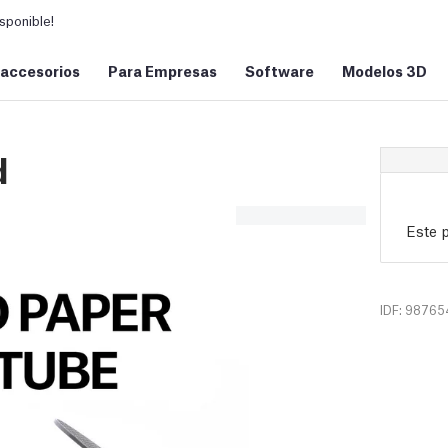
sponible!
 accesorios
Para Empresas
Software
Modelos 3D
d
Este 
IDF: 98765