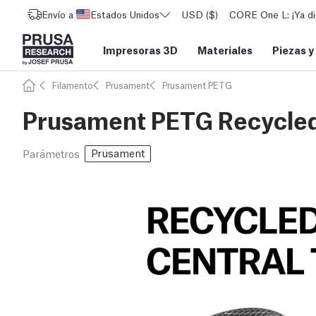
Envío a
Estados Unidos
USD ($)
CORE One L: ¡Ya di
Impresoras 3D
Materiales
Piezas y
Filamento
Prusament
Prusament PETG
Prusament PETG Recycle
Prusament
Parámetros