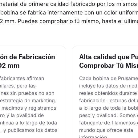
terial de primera calidad fabricado por los mismos 
bobina se fabrica internamente con un color uniform
2 mm. Puedes comprobarlo tú mismo, hasta el últim
ión de Fabricación
Alta calidad que P
.02 mm
Comprobar Tú Mi
fabricantes afirman 
Cada bobina de Prusame
milares, pero las 
incluye los datos de med
ones sin pruebas no son 
reales obtenidos durante 
estrategia de marketing. 
fabricación: lecturas del
 medimos y registramos 
a lo largo de toda la bobi
ro y la ovalidad de 
peso y ovalidad. Somos e
tinua a lo largo de toda 
fabricante de filamentos 
, y publicamos los datos 
mundo que ofrece esta 
información.