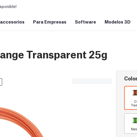
sponible!
 accesorios
Para Empresas
Software
Modelos 3D
ange Transparent 25g
Color
O
Tran
Neo