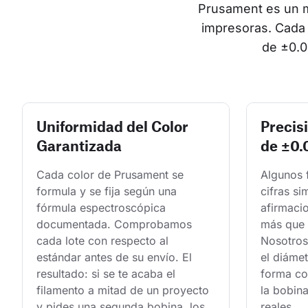
Prusament es un ma
impresoras. Cada 
de ±0.0
Uniformidad del Color
Precis
Garantizada
de ±0
Cada color de Prusament se 
Algunos 
formula y se fija según una 
cifras si
fórmula espectroscópica 
afirmaci
documentada. Comprobamos 
más que 
cada lote con respecto al 
Nosotros
estándar antes de su envío. El 
el diámet
resultado: si se te acaba el 
forma con
filamento a mitad de un proyecto 
la bobina
y pides una segunda bobina, los 
reales.