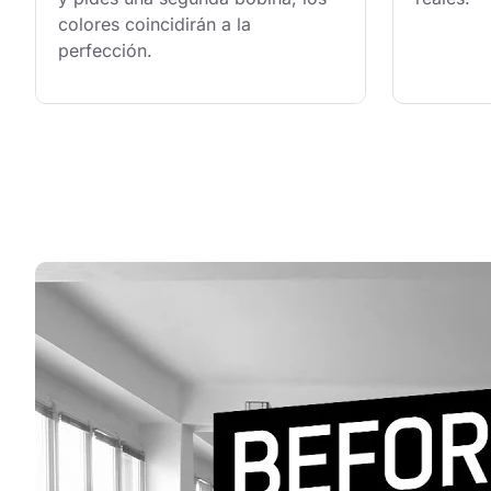
colores coincidirán a la 
perfección.