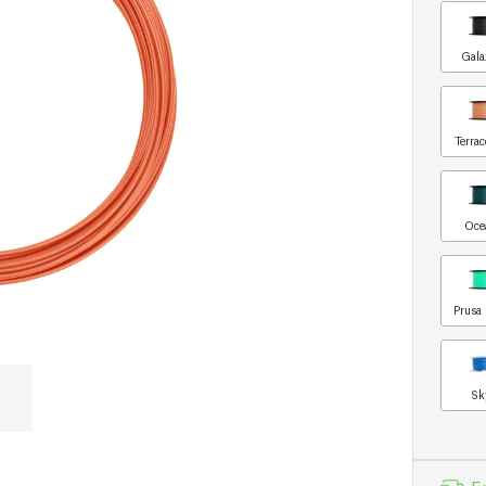
Gala
Terrac
Oce
Prusa 
Sk