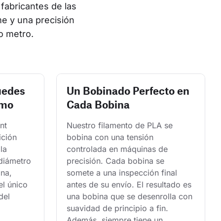
fabricantes de las 
e y una precisión 
o metro.
uedes
Un Bobinado Perfecto en
smo
Cada Bobina
nt 
Nuestro filamento de PLA se 
ición 
bobina con una tensión 
la 
controlada en máquinas de 
 diámetro 
precisión. Cada bobina se 
na, 
somete a una inspección final 
l único 
antes de su envío. El resultado es 
del 
una bobina que se desenrolla con 
suavidad de principio a fin. 
Además, siempre tiene un 