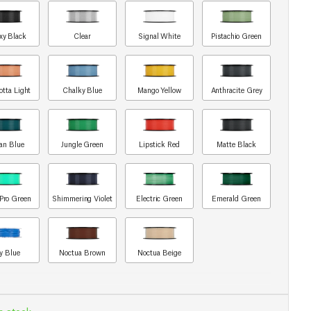
xy Black
Clear
Signal White
Pistachio Green
otta Light
Chalky Blue
Mango Yellow
Anthracite Grey
an Blue
Jungle Green
Lipstick Red
Matte Black
Pro Green
Shimmering Violet
Electric Green
Emerald Green
y Blue
Noctua Brown
Noctua Beige