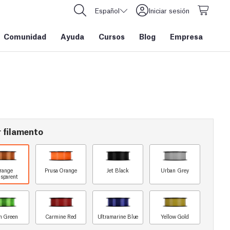
Español
Iniciar sesión
Comunidad
Ayuda
Cursos
Blog
Empresa
 filamento
range
Prusa Orange
Jet Black
Urban Grey
sparent
n Green
Carmine Red
Ultramarine Blue
Yellow Gold