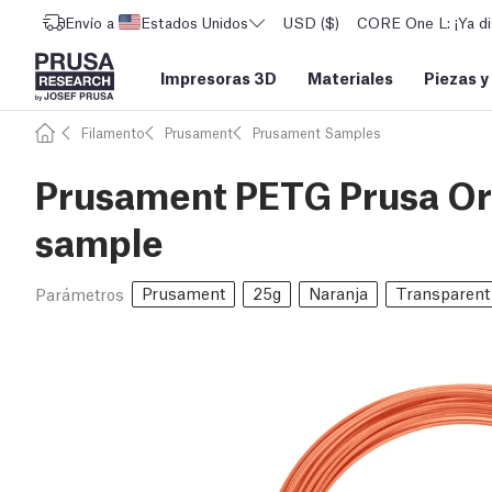
Envío a
Estados Unidos
USD ($)
CORE One L: ¡Ya di
Impresoras 3D
Materiales
Piezas y
Filamento
Prusament
Prusament Samples
Prusament PETG Prusa Or
sample
Prusament
25g
Naranja
Transparent
Parámetros